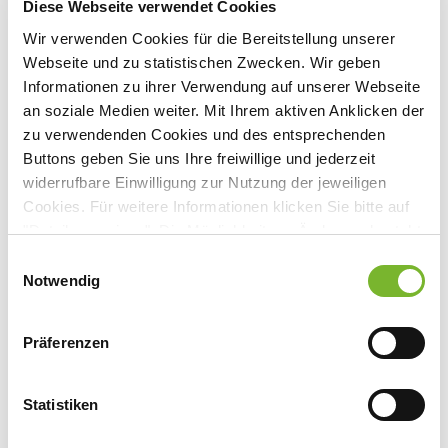
Diese Webseite verwendet Cookies
Nein
Wir verwenden Cookies für die Bereitstellung unserer
Webseite und zu statistischen Zwecken. Wir geben
gebührenfrei, Anmeldung erforderlich
Informationen zu ihrer Verwendung auf unserer Webseite
an soziale Medien weiter. Mit Ihrem aktiven Anklicken der
Veranstaltungsort:
zu verwendenden Cookies und des entsprechenden
Fortbildung des IQN
Buttons geben Sie uns Ihre freiwillige und jederzeit
Virtuelle Präsenz, 40474 Düsseldorf
widerrufbare Einwilligung zur Nutzung der jeweiligen
Cookies. Für weitere Informationen klicken Sie bitte auf
"Details anzeigen". Die Möglichkeit zur Änderung besteht
auf der Seite "Datenschutzerklärung".
Einwilligungsauswahl
Datenschutzerklärung
|
Impressum
Notwendig
Anbieter:
Institut für Qualität im Gesundheitswesen Nordrhein
Präferenzen
(IQN)
Ansprechpartner:
Statistiken
Kirsten Mölle
Tersteegenstr. 9