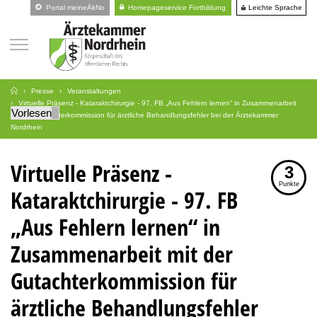
Leichte Sprache
Portal meineÄkNo
Homepageservice Fortbildung
Presse
Veranstaltungen
Virtuelle Präsenz - Kataraktchirurgie - 97. FB „Aus Fehlern lernen“ in Zusammenarbeit
Vorlesen
mit der Gutachterkommission für ärztliche Behandlungsfehler bei der Ärztekammer
Nordrhein
Virtuelle Präsenz -
3
Punkte
Kataraktchirurgie - 97. FB
„Aus Fehlern lernen“ in
Zusammenarbeit mit der
Gutachterkommission für
ärztliche Behandlungsfehler