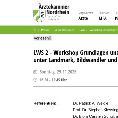
Mitgliedschaft
Berufsbild
Be
Ärzte
MFA
P
Presse
Veranstaltungen
LWS 2 - Workshop Grundlagen u
Vorlesen
LWS 2 - Workshop Grundlagen und 
unter Landmark, Bildwandler und 
Sonntag, 29.11.2026
08:30
-
15:45
Uhr
Referent(en):
Dr. Patrick A. Weidle
Prof. Dr. Stephan Klessin
Dr. Björn Carsten Schulth