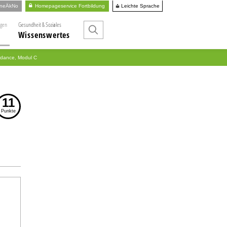
Leichte Sprache
ineÄkNo
Homepageservice Fortbildung
ngen
Gesundheit & Soziales
Wissenswertes
idance, Modul C
11
Punkte