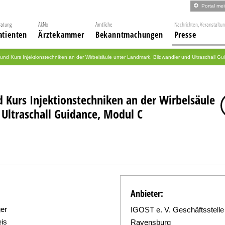
Portal me
ratung
ÄkNo
Amtliche
Nachrichten, Veranstaltu
atienten
Ärztekammer
Bekanntmachungen
Presse
nd Kurs Injektionstechniken an der Wirbelsäule unter Landmark, Bildwandler und Ultraschall Gu
Kurs Injektionstechniken an der Wirbelsäule
Ultraschall Guidance, Modul C
Anbieter:
ger
IGOST e. V. Geschäftsstelle
eis
Ravensburg