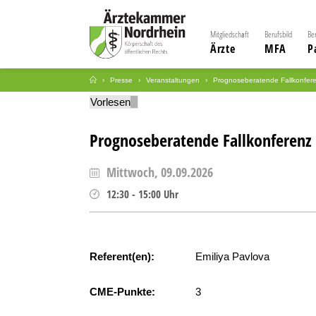
Mitgliedschaft
Berufsbild
Be
Ärzte
MFA
P
Presse
Veranstaltungen
Prognoseberatende Fallkonfer
Vorlesen
Prognoseberatende Fallkonferenz
Mittwoch, 09.09.2026
12:30
-
15:00
Uhr
Referent(en):
Emiliya Pavlova
CME-Punkte:
3