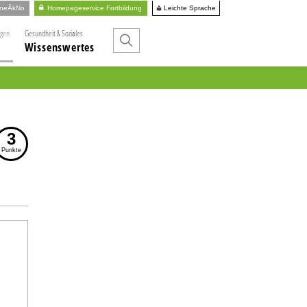
Leichte Sprache
ineÄkNo
Homepageservice Fortbildung
ngen
Gesundheit & Soziales
Wissenswertes
3
Punkte