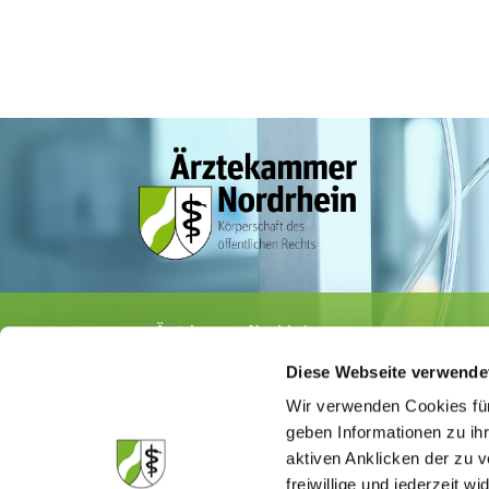
Ärztekammer Nordrhein
Tersteegenstr. 9 · 40474 Düsseldorf
Diese Webseite verwende
Tel.
0211 / 4302-0
· Fax 0211 / 4302 2009
E-Mail:
aerztekammer@aekno.de
Wir verwenden Cookies für
geben Informationen zu ih
aktiven Anklicken der zu
freiwillige und jederzeit w