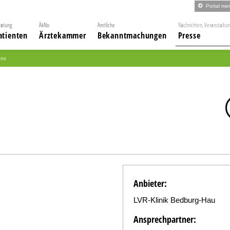
Portal me
ratung
ÄkNo
Amtliche
Nachrichten, Veranstaltu
atienten
Ärztekammer
Bekanntmachungen
Presse
enz
Anbieter:
LVR-Klinik Bedburg-Hau
Ansprechpartner: