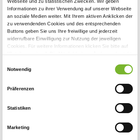
Webseite und zu statistischen Zwecken. Wir geben
St. Josef Krankenhaus, 1.
Informationen zu ihrer Verwendung auf unserer Webseite
Untergeschoß, Raum B.U.73
an soziale Medien weiter. Mit Ihrem aktiven Anklicken der
Asberger Straße 4, 47441 Moers
zu verwendenden Cookies und des entsprechenden
Buttons geben Sie uns Ihre freiwillige und jederzeit
widerrufbare Einwilligung zur Nutzung der jeweiligen
Cookies. Für weitere Informationen klicken Sie bitte auf
Anbieter:
"Details anzeigen". Die Möglichkeit zur Änderung besteht
auf der Seite "Datenschutzerklärung".
Einwilligungsauswahl
St. Josef Krankenhaus GmbH Moers
Datenschutzerklärung
|
Impressum
Notwendig
Ansprechpartner:
Herrn Dr. Tings
Präferenzen
Asberger Straße 4
47441 Moers
Statistiken
Tel:
02841 107-12521
Fax:
02841 107-14360
Mail:
tobias.tings@st-josef-moers.de
Marketing