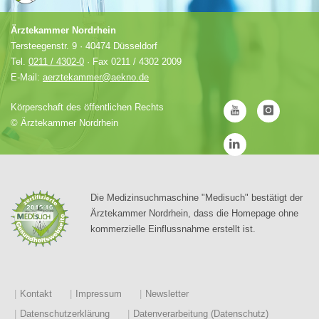
Ärztekammer Nordrhein
Tersteegenstr. 9 · 40474 Düsseldorf
Tel.
0211 / 4302-0
· Fax 0211 / 4302 2009
E-Mail:
aerztekammer@aekno.de
Körperschaft des öffentlichen Rechts
©
Ärztekammer Nordrhein
Die Medizinsuchmaschine "Medisuch" bestätigt der
Ärztekammer Nordrhein, dass die Homepage ohne
kommerzielle Einflussnahme erstellt ist.
Kontakt
Impressum
Newsletter
Datenschutzerklärung
Datenverarbeitung (Datenschutz)