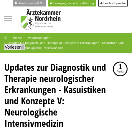
Leichte Sprache
Portal meineÄkNo
Homepageservice Fortbildung
Presse
Veranstaltungen
Updates zur Diagnostik und Therapie neurologischer Erkrankungen - Kasuistiken und
Vorlesen
Konzepte V: Neurologische Intensivmedizin
Updates zur Diagnostik und
1
Punkt
Therapie neurologischer
Erkrankungen - Kasuistiken
und Konzepte V:
Neurologische
Intensivmedizin