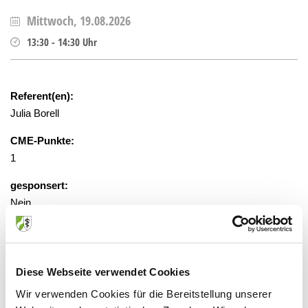
Mittwoch, 19.08.2026
13:30
-
14:30
Uhr
Referent(en):
Julia Borell
CME-Punkte:
1
gesponsert:
Nein
gebührenfrei, Anmeldung erforderlich
unter tobias.tings@st-josef-moers.de
Diese Webseite verwendet Cookies
Wir verwenden Cookies für die Bereitstellung unserer
Veranstaltungsort: