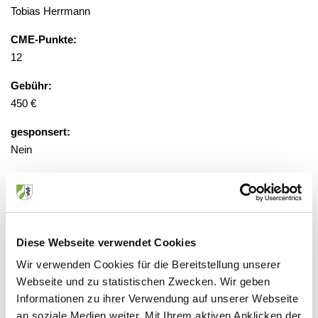
Tobias Herrmann
CME-Punkte:
12
Gebühr:
450 €
gesponsert:
Nein
gestaffelte Gebühren, Anmeldung
erforderlich
Diese Webseite verwendet Cookies
Veranstaltungsort:
Wir verwenden Cookies für die Bereitstellung unserer
sim.ME Simulationszentrum
Webseite und zu statistischen Zwecken. Wir geben
Jubiläumsplatz 19, 40822 Mettmann
Informationen zu ihrer Verwendung auf unserer Webseite
an soziale Medien weiter. Mit Ihrem aktiven Anklicken der