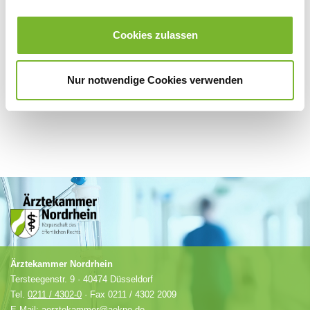
Für weitere Informationen wenden Sie sich bitte direkt an den jeweiligen
Cookies zulassen
Anbieter.
Nur notwendige Cookies verwenden
Ärztekammer Nordrhein
Tersteegenstr. 9 · 40474 Düsseldorf
Tel.
0211 / 4302-0
· Fax 0211 / 4302 2009
E-Mail:
aerztekammer@aekno.de