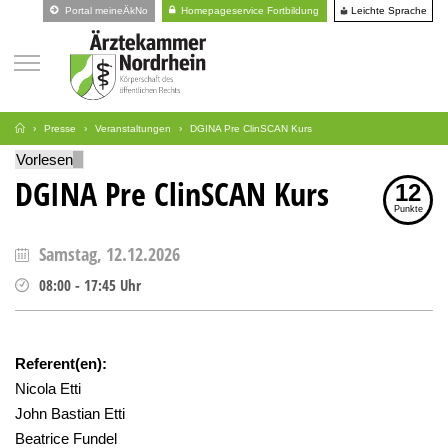
Leichte Sprache
Portal meineÄkNo
Homepageservice Fortbildung
Presse
Veranstaltungen
DGINA Pre ClinSCAN Kurs
Vorlesen
DGINA Pre ClinSCAN Kurs
12
Punkte
Samstag, 12.12.2026
08:00
-
17:45
Uhr
Referent(en):
Nicola Etti
John Bastian Etti
Beatrice Fundel