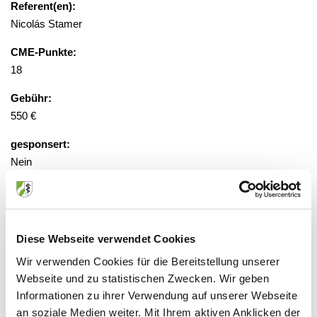
Referent(en):
Nicolás Stamer
CME-Punkte:
18
Gebühr:
550 €
gesponsert:
Nein
gestaffelte Gebühren, Anmeldung
erforderlich
Diese Webseite verwendet Cookies
Wir verwenden Cookies für die Bereitstellung unserer
Veranstaltungsort:
Webseite und zu statistischen Zwecken. Wir geben
Hotel Essener Hof
Informationen zu ihrer Verwendung auf unserer Webseite
Am Handelshof 5, 45127 Essen
an soziale Medien weiter. Mit Ihrem aktiven Anklicken der