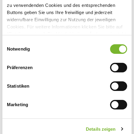
zu verwendenden Cookies und des entsprechenden
Buttons geben Sie uns Ihre freiwillige und jederzeit
widerrufbare Einwilligung zur Nutzung der jeweiligen
Anbieter:
Cookies. Für weitere Informationen klicken Sie bitte auf
Deutsche Gesellschaft für Akupunktur und Neuraltherapie
"Details anzeigen". Die Möglichkeit zur Änderung besteht
auf der Seite "Datenschutzerklärung".
Einwilligungsauswahl
Ansprechpartner:
Datenschutzerklärung
|
Impressum
Notwendig
Frau Wetzel
Mühlgasse 18b
Präferenzen
07356 Bad Lobenstein
Tel:
03665155075
Mail:
info@dgfan.de
Statistiken
Marketing
Zurück zur Übersicht
Details zeigen