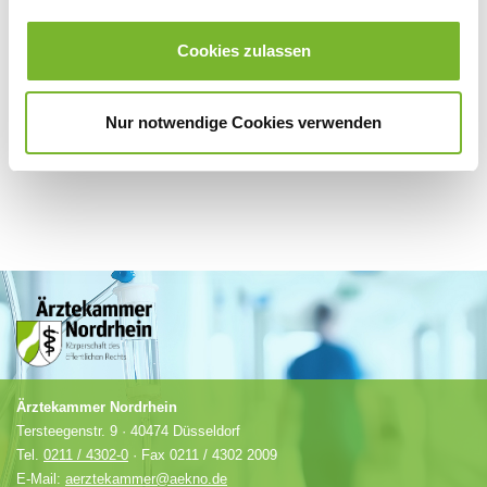
Für weitere Informationen wenden Sie sich bitte direkt an den jeweiligen
Cookies zulassen
Anbieter.
Nur notwendige Cookies verwenden
Ärztekammer Nordrhein
Tersteegenstr. 9 · 40474 Düsseldorf
Tel.
0211 / 4302-0
· Fax 0211 / 4302 2009
E-Mail:
aerztekammer@aekno.de