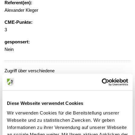
Referent(en):
Alexander Kleger
CME-Punkte:
3
gesponsert:
Nein
Zugriff über verschiedene
Abonnementmodelle, Preise gestaffelt
von 36,00 - 499,00 Euro
Veranstaltungsort:
Diese Webseite verwendet Cookies
Springer Medizin Verlag GmbH -
Wir verwenden Cookies für die Bereitstellung unserer
Onlineveranstaltung
Webseite und zu statistischen Zwecken. Wir geben
https://www.SpringerMedizin.de
"
Informationen zu ihrer Verwendung auf unserer Webseite
Mathias-Brüggen-Str. 39, 50827 Köln
an soziale Medien weiter. Mit Ihrem aktiven Anklicken der