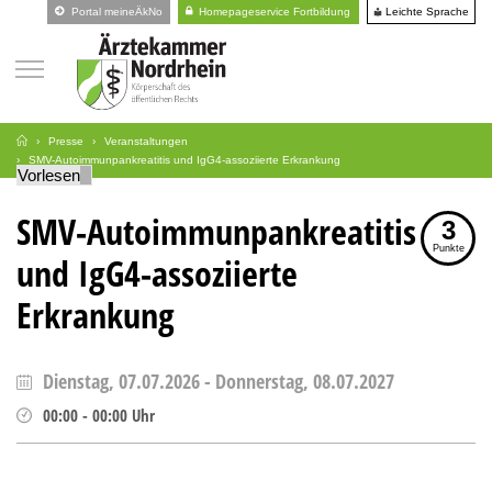
Leichte Sprache
Portal meineÄkNo
Homepageservice Fortbildung
Presse
Veranstaltungen
SMV-Autoimmunpankreatitis und IgG4-assoziierte Erkrankung
Vorlesen
SMV-Autoimmunpankreatitis
3
Punkte
und IgG4-assoziierte
Erkrankung
Dienstag, 07.07.2026
-
Donnerstag, 08.07.2027
00:00
-
00:00
Uhr