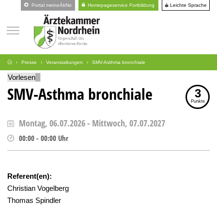
Leichte Sprache
Portal meineÄkNo
Homepageservice Fortbildung
Presse
Veranstaltungen
SMV-Asthma bronchiale
Vorlesen
SMV-Asthma bronchiale
3
Punkte
Montag, 06.07.2026
-
Mittwoch, 07.07.2027
00:00
-
00:00
Uhr
Referent(en):
Christian Vogelberg
Thomas Spindler