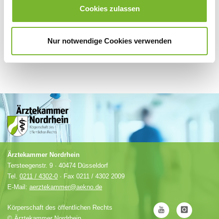
Cookies zulassen
Nur notwendige Cookies verwenden
Ärztekammer Nordrhein
Tersteegenstr. 9 · 40474 Düsseldorf
Tel.
0211 / 4302-0
· Fax 0211 / 4302 2009
E-Mail:
aerztekammer@aekno.de
Körperschaft des öffentlichen Rechts
©
Ärztekammer Nordrhein