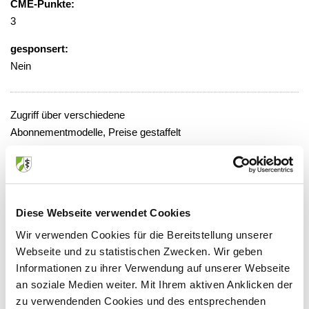
CME-Punkte:
3
gesponsert:
Nein
Zugriff über verschiedene
Abonnementmodelle, Preise gestaffelt
von 36,00 - 499,00 Euro
Veranstaltungsort:
Springer Medizin Verlag GmbH -
Diese Webseite verwendet Cookies
Onlineveranstaltung
https://www.SpringerMedizin.de
"
Wir verwenden Cookies für die Bereitstellung unserer
Mathias-Brüggen-Str. 39, 50827 Köln
Webseite und zu statistischen Zwecken. Wir geben
Informationen zu ihrer Verwendung auf unserer Webseite
an soziale Medien weiter. Mit Ihrem aktiven Anklicken der
zu verwendenden Cookies und des entsprechenden