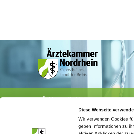
Ärztekammer Nordrhein
Tersteegenstr. 9 · 40474 Düsseldorf
Diese Webseite verwende
Tel.
0211 / 4302-0
· Fax 0211 / 4302 2009
E-Mail:
aerztekammer@aekno.de
Wir verwenden Cookies für
geben Informationen zu ih
aktiven Anklicken der zu