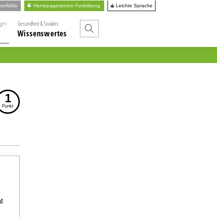
Leichte Sprache
ineÄkNo
Homepageservice Fortbildung
ngen
Gesundheit & Soziales
Wissenswertes
1
Punkt
t