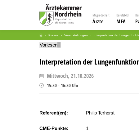
Mitgliedschaft
Berufsbild
Be
Ärzte
MFA
P
Presse
Veranstaltungen
Interpretation der Lungenfunkti
Vorlesen
Interpretation der Lungenfunktio
Mittwoch, 21.10.2026
15:30
-
16:30
Uhr
Referent(en):
Philip Terhorst
CME-Punkte:
1