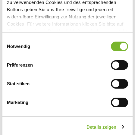
zu verwendenden Cookies und des entsprechenden
Buttons geben Sie uns Ihre freiwillige und jederzeit
widerrufbare Einwilligung zur Nutzung der jeweiligen
Anbieter:
Cookies. Für weitere Informationen klicken Sie bitte auf
ROVI GmbH
"Details anzeigen". Die Möglichkeit zur Änderung besteht
Ansprechpartner:
auf der Seite "Datenschutzerklärung".
Einwilligungsauswahl
Datenschutzerklärung
|
Impressum
Notwendig
Frau Caliskan
Rudolf-Diesel-Ring 6
83607 Holzkirchen
Präferenzen
Tel:
0174 5830761
Mail:
icaliskan@rovi.com
Statistiken
Marketing
Zurück zur Übersicht
Details zeigen