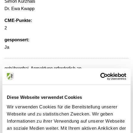
Simon Kurzhals
Dr. Ewa Kwapp
CME-Punkte:
2
gesponsert:
Ja
gebührenfrei, Anmeldung erforderlich an
icaliskan@rovi.com
Veranstaltungsort:
Klinikum Essen Mitte, Ev. Huyssens-
Diese Webseite verwendet Cookies
Stiftung, Erdgeschoß P2/P4 E.20,
Wir verwenden Cookies für die Bereitstellung unserer
Konferenzraum der Psychiartie
Webseite und zu statistischen Zwecken. Wir geben
Henricistr. 92, 45136 Essen
Informationen zu ihrer Verwendung auf unserer Webseite
an soziale Medien weiter. Mit Ihrem aktiven Anklicken der