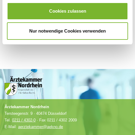
Für weitere Informationen wenden Sie sich bitte direkt an den jeweiligen
Anbieter.
Cookies zulassen
Nur notwendige Cookies verwenden
Ärztekammer Nordrhein
Tersteegenstr. 9 · 40474 Düsseldorf
Tel.
0211 / 4302-0
· Fax 0211 / 4302 2009
E-Mail:
aerztekammer@aekno.de