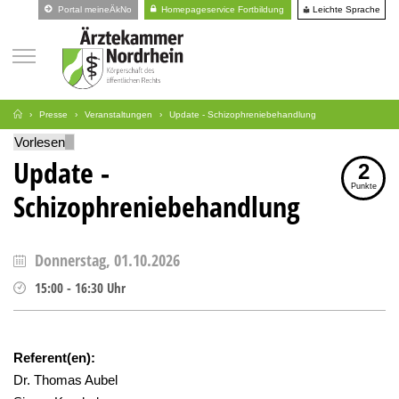
Leichte Sprache
Portal meineÄkNo
Homepageservice Fortbildung
Presse
Veranstaltungen
Update - Schizophreniebehandlung
Vorlesen
Update -
2
Punkte
Schizophreniebehandlung
Donnerstag, 01.10.2026
15:00
-
16:30
Uhr
Referent(en):
Dr. Thomas Aubel