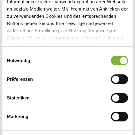
Informationen zu ihrer Verwendung auf unserer Webseite
Moorenstraße 5, 40225 Düsseldorf
an soziale Medien weiter. Mit Ihrem aktiven Anklicken der
zu verwendenden Cookies und des entsprechenden
Buttons geben Sie uns Ihre freiwillige und jederzeit
widerrufbare Einwilligung zur Nutzung der jeweiligen
Anbieter:
Cookies. Für weitere Informationen klicken Sie bitte auf
"Details anzeigen". Die Möglichkeit zur Änderung besteht
Universitätsklinikum Düsseldorf
auf der Seite "Datenschutzerklärung".
Einwilligungsauswahl
Ansprechpartner:
Datenschutzerklärung
|
Impressum
Notwendig
Frau Dr. Gahr
Moorenstraße 5
Präferenzen
40225 Düsseldorf
Tel:
0211 81-19364
Statistiken
Fax:
0211 81-19366
Mail:
britta.gahr@med.uni-duesseldorf.de
Marketing