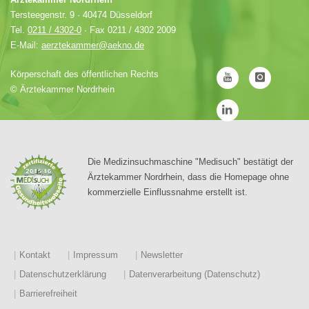
Tersteegenstr. 9 · 40474 Düsseldorf
Tel.
0211 / 4302-0
· Fax 0211 / 4302 2009
E-Mail:
aerztekammer@aekno.de
Körperschaft des öffentlichen Rechts
©
Ärztekammer Nordrhein
Die Medizinsuchmaschine "Medisuch" bestätigt der
Ärztekammer Nordrhein, dass die Homepage ohne
kommerzielle Einflussnahme erstellt ist.
Kontakt
Impressum
Newsletter
Datenschutzerklärung
Datenverarbeitung (Datenschutz)
Barrierefreiheit