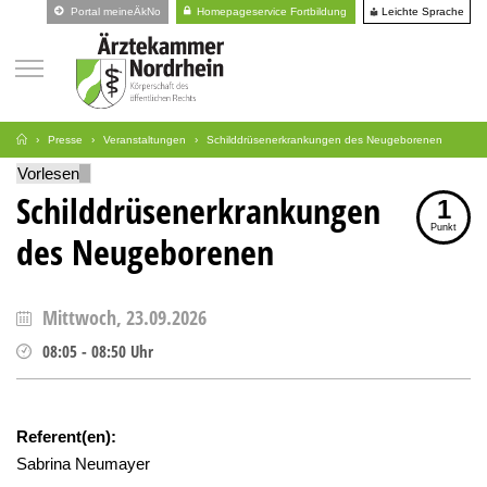
Leichte Sprache
Portal meineÄkNo
Homepageservice Fortbildung
Presse
Veranstaltungen
Schilddrüsenerkrankungen des Neugeborenen
Vorlesen
Schilddrüsenerkrankungen
1
Punkt
des Neugeborenen
Mittwoch, 23.09.2026
08:05
-
08:50
Uhr
Referent(en):
Sabrina Neumayer