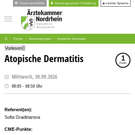
Leichte Sprache
Portal meineÄkNo
Homepageservice Fortbildung
Presse
Veranstaltungen
Atopische Dermatitis
Vorlesen
Atopische Dermatitis
1
Punkt
Mittwoch, 30.09.2026
08:05
-
08:50
Uhr
Referent(en):
Sofia Gradinarova
CME-Punkte: