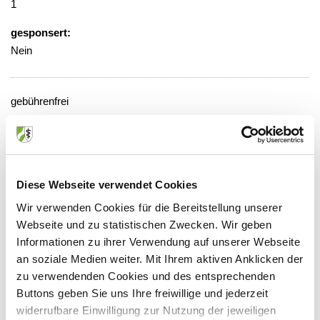
1
gesponsert:
Nein
gebührenfrei
Veranstaltungsort:
Evangelisches Krankenhaus
Virchowstraße 20, 46047 Oberhausen
Diese Webseite verwendet Cookies
Wir verwenden Cookies für die Bereitstellung unserer
Webseite und zu statistischen Zwecken. Wir geben
Informationen zu ihrer Verwendung auf unserer Webseite
Anbieter:
an soziale Medien weiter. Mit Ihrem aktiven Anklicken der
Evangelisches Krankenhaus
zu verwendenden Cookies und des entsprechenden
Buttons geben Sie uns Ihre freiwillige und jederzeit
Ansprechpartner:
widerrufbare Einwilligung zur Nutzung der jeweiligen
Herrn Dr. Giannakis