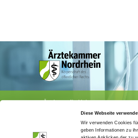
Ärztekammer Nordrhein
Tersteegenstr. 9 · 40474 Düsseldorf
Diese Webseite verwende
Tel.
0211 / 4302-0
· Fax 0211 / 4302 2009
E-Mail:
aerztekammer@aekno.de
Wir verwenden Cookies für
geben Informationen zu ih
aktiven Anklicken der zu