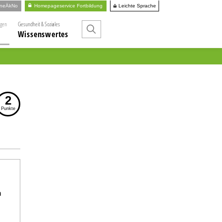
Leichte Sprache
ineÄkNo
Homepageservice Fortbildung
ngen
Gesundheit & Soziales
Wissenswertes
2
Punkte
n