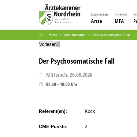
Mitgliedschaft
Berufsbild
Be
Ärzte
MFA
P
Presse
Veranstaltungen
Der Psychosomatische Fall
Vorlesen
Der Psychosomatische Fall
Mittwoch, 26.08.2026
08:30
-
10:00
Uhr
Referent(en):
Kock
CME-Punkte:
2