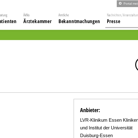
Portal me
ratung
ÄkNo
Amtliche
Nachrichten, Veranstaltu
atienten
Ärztekammer
Bekanntmachungen
Presse
Anbieter:
LVR-Klinikum Essen Klinike
und Institut der Universität
Duisburg-Essen