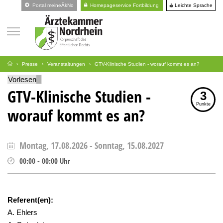
Leichte Sprache
Portal meineÄkNo
Homepageservice Fortbildung
Presse
Veranstaltungen
GTV-Klinische Studien - worauf kommt es an?
Vorlesen
GTV-Klinische Studien -
3
Punkte
worauf kommt es an?
Montag, 17.08.2026
-
Sonntag, 15.08.2027
00:00
-
00:00
Uhr
Referent(en):
A. Ehlers