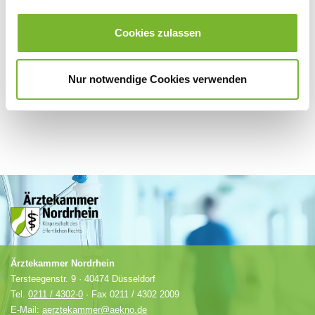
Für weitere Informationen wenden Sie sich bitte direkt an den jeweiligen
Cookies zulassen
Anbieter.
Nur notwendige Cookies verwenden
Ärztekammer Nordrhein
Tersteegenstr. 9 · 40474 Düsseldorf
Tel.
0211 / 4302-0
· Fax 0211 / 4302 2009
E-Mail:
aerztekammer@aekno.de