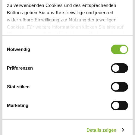
zu verwendenden Cookies und des entsprechenden
Buttons geben Sie uns Ihre freiwillige und jederzeit
Anbieter:
widerrufbare Einwilligung zur Nutzung der jeweiligen
CRM Centrum für Reisemedizin GmbH
Cookies. Für weitere Informationen klicken Sie bitte auf
"Details anzeigen". Die Möglichkeit zur Änderung besteht
Ansprechpartner:
auf der Seite "Datenschutzerklärung".
Einwilligungsauswahl
Frau Iris Hanneken
Datenschutzerklärung
|
Impressum
Notwendig
Burgunderstr. 31
40549 Düsseldorf
Präferenzen
Tel:
0711 8931 420
Fax:
0711 8931 107
Mail:
cme@thieme.de
Statistiken
Marketing
Zurück zur Übersicht
Details zeigen