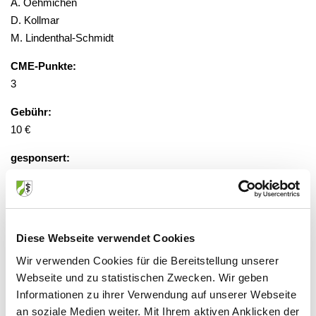
A. Oehmichen
D. Kollmar
M. Lindenthal-Schmidt
CME-Punkte:
3
Gebühr:
10 €
gesponsert:
Nein
Veranstaltungsort:
Diese Webseite verwendet Cookies
Onlineveranstaltung
Wir verwenden Cookies für die Bereitstellung unserer
http://cme.thieme.de
"
Webseite und zu statistischen Zwecken. Wir geben
Burgunderstr. 31, 40549 Düsseldorf
Informationen zu ihrer Verwendung auf unserer Webseite
an soziale Medien weiter. Mit Ihrem aktiven Anklicken der