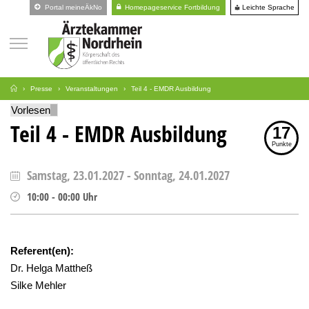
Leichte Sprache
Portal meineÄkNo
Homepageservice Fortbildung
Presse
Veranstaltungen
Teil 4 - EMDR Ausbildung
Vorlesen
Teil 4 - EMDR Ausbildung
17
Punkte
Samstag, 23.01.2027
-
Sonntag, 24.01.2027
10:00
-
00:00
Uhr
Referent(en):
Dr. Helga Mattheß
Silke Mehler