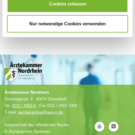
Cookies zulassen
Nur notwendige Cookies verwenden
Ärztekammer Nordrhein
Tersteegenstr. 9 · 40474 Düsseldorf
Tel.
0211 / 4302-0
· Fax 0211 / 4302 2009
E-Mail:
aerztekammer@aekno.de
Körperschaft des öffentlichen Rechts
©
Ärztekammer Nordrhein