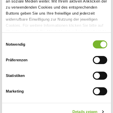
an soziale Medien weiter. Mit Ihrem aktiven Anklicken der
zu verwendenden Cookies und des entsprechenden
Buttons geben Sie uns Ihre freiwillige und jederzeit
Anbieter:
widerrufbare Einwilligung zur Nutzung der jeweiligen
Cookies. Für weitere Informationen klicken Sie bitte auf
Verbund Katholischer Kliniken Düsseldorf gGmbH St.
"Details anzeigen". Die Möglichkeit zur Änderung besteht
Vinzenz-Krankenhaus
auf der Seite "Datenschutzerklärung".
Einwilligungsauswahl
Ansprechpartner:
Datenschutzerklärung
|
Impressum
Notwendig
Herrn Prof. Dr. Schnurr
Schloßstraße 85
Präferenzen
40477 Düsseldorf
Tel:
0211 958-2201
Statistiken
Mail:
christoph.schnurr@vkkd-kliniken.de
Marketing
Zurück zur Übersicht
Details zeigen