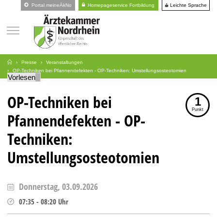
Leichte Sprache
Portal meineÄkNo
Homepageservice Fortbildung
Presse
Veranstaltungen
OP-Techniken bei Pfannendefekten - OP-Techniken: Umstellungsosteotomien
Vorlesen
OP-Techniken bei
1
Punkt
Pfannendefekten - OP-
Techniken:
Umstellungsosteotomien
Donnerstag, 03.09.2026
07:35
-
08:20
Uhr