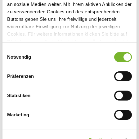
an soziale Medien weiter. Mit Ihrem aktiven Anklicken der
zu verwendenden Cookies und des entsprechenden
Buttons geben Sie uns Ihre freiwillige und jederzeit
widerrufbare Einwilligung zur Nutzung der jeweiligen
Anbieter:
Cookies. Für weitere Informationen klicken Sie bitte auf
Verbund Katholischer Kliniken Düsseldorf gGmbH St.
"Details anzeigen". Die Möglichkeit zur Änderung besteht
Vinzenz-Krankenhaus
auf der Seite "Datenschutzerklärung".
Einwilligungsauswahl
Datenschutzerklärung
|
Impressum
Notwendig
Ansprechpartner:
Herrn Prof. Dr. Schnurr
Präferenzen
Schloßstraße 85
40477 Düsseldorf
Tel:
0211 958-2201
Statistiken
Mail:
christoph.schnurr@vkkd-kliniken.de
Marketing
Zurück zur Übersicht