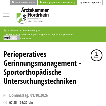
Leichte Sprache
Portal meineÄkNo
Homepageservice Fortbildung
Presse
Veranstaltungen
Perioperatives Gerinnungsmanagement - Sportorthopädische
Vorlesen
Untersuchungstechniken
Perioperatives
1
Punkt
Gerinnungsmanagement -
Sportorthopädische
Untersuchungstechniken
Donnerstag, 01.10.2026
07:35
-
08:20
Uhr