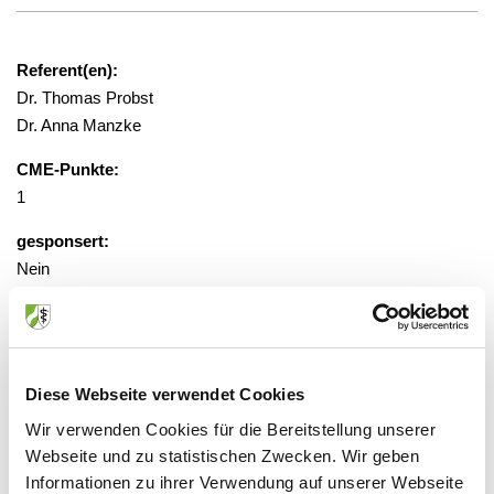
Referent(en):
Dr. Thomas Probst
Dr. Anna Manzke
CME-Punkte:
1
gesponsert:
Nein
gebührenfrei, Anmeldung erforderlich
Diese Webseite verwendet Cookies
Veranstaltungsort:
St. Vinzenz Krankenhaus, Raum hinter
Wir verwenden Cookies für die Bereitstellung unserer
der Cafeteria
Webseite und zu statistischen Zwecken. Wir geben
Schloßstraße 85, 40477 Düsseldorf
Informationen zu ihrer Verwendung auf unserer Webseite