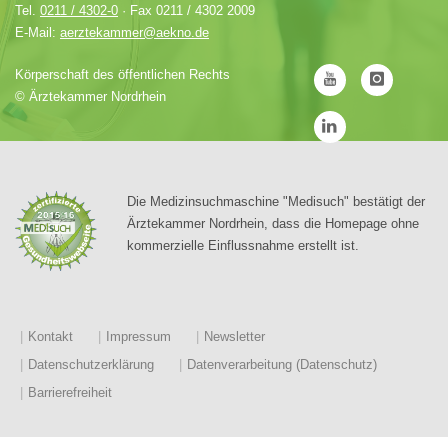
Tel.
0211 / 4302-0
· Fax 0211 / 4302 2009
E-Mail:
aerztekammer@aekno.de
Körperschaft des öffentlichen Rechts
©
Ärztekammer Nordrhein
Die Medizinsuchmaschine "Medisuch" bestätigt der
Ärztekammer Nordrhein, dass die Homepage ohne
kommerzielle Einflussnahme erstellt ist.
Kontakt
Impressum
Newsletter
Datenschutzerklärung
Datenverarbeitung (Datenschutz)
Barrierefreiheit