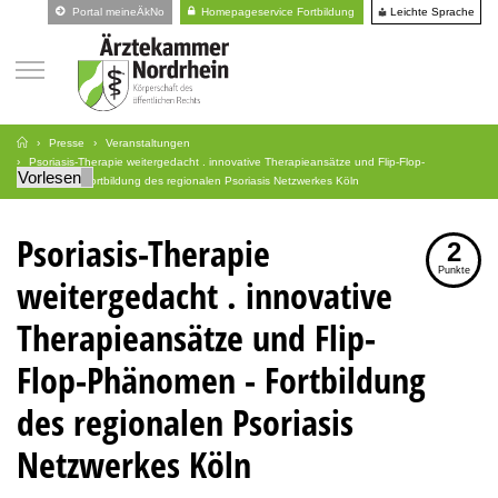
Leichte Sprache
Portal meineÄkNo
Homepageservice Fortbildung
Presse
Veranstaltungen
Psoriasis-Therapie weitergedacht . innovative Therapieansätze und Flip-Flop-
Vorlesen
Phänomen - Fortbildung des regionalen Psoriasis Netzwerkes Köln
Psoriasis-Therapie
2
Punkte
weitergedacht . innovative
Therapieansätze und Flip-
Flop-Phänomen - Fortbildung
des regionalen Psoriasis
Netzwerkes Köln