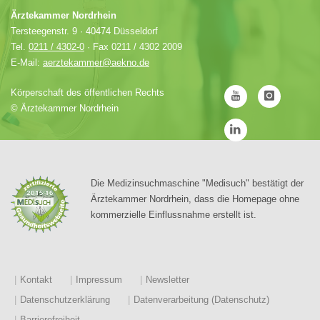
Ärztekammer Nordrhein
Tersteegenstr. 9 · 40474 Düsseldorf
Tel.
0211 / 4302-0
· Fax 0211 / 4302 2009
E-Mail:
aerztekammer@aekno.de
Körperschaft des öffentlichen Rechts
©
Ärztekammer Nordrhein
Die Medizinsuchmaschine "Medisuch" bestätigt der
Ärztekammer Nordrhein, dass die Homepage ohne
kommerzielle Einflussnahme erstellt ist.
Kontakt
Impressum
Newsletter
Datenschutzerklärung
Datenverarbeitung (Datenschutz)
Barrierefreiheit