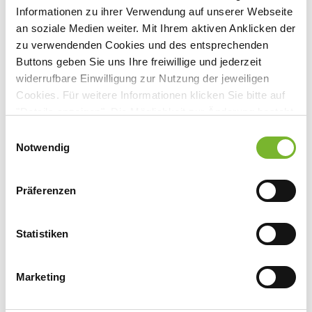
Veranstaltungsort:
Informationen zu ihrer Verwendung auf unserer Webseite
Leonardo Royal - Am Stadtwald
an soziale Medien weiter. Mit Ihrem aktiven Anklicken der
Dürener Straße 287, 50935 Köln
zu verwendenden Cookies und des entsprechenden
Buttons geben Sie uns Ihre freiwillige und jederzeit
widerrufbare Einwilligung zur Nutzung der jeweiligen
Cookies. Für weitere Informationen klicken Sie bitte auf
"Details anzeigen". Die Möglichkeit zur Änderung besteht
Anbieter:
auf der Seite "Datenschutzerklärung".
Einwilligungsauswahl
Janssen-Cilag GmbH
Datenschutzerklärung
|
Impressum
Notwendig
Ansprechpartner:
Präferenzen
Frau Temiz
Hohenzollernring 72
50672 Köln
Statistiken
Tel:
Mail:
stemiz1@its.jnj.com
Marketing