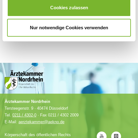
Anbieter.
Cookies zulassen
Nur notwendige Cookies verwenden
Ärztekammer Nordrhein
Tersteegenstr. 9 · 40474 Düsseldorf
Tel.
0211 / 4302-0
· Fax 0211 / 4302 2009
E-Mail:
aerztekammer@aekno.de
Körperschaft des öffentlichen Rechts