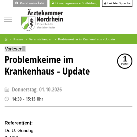
Leichte Sprache
Portal meineÄkNo
Homepageservice Fortbildung
Presse
Veranstaltungen
Problemkeime im Krankenhaus - Update
Vorlesen
Problemkeime im
1
Punkt
Krankenhaus - Update
Donnerstag, 01.10.2026
14:30
-
15:15
Uhr
Referent(en):
Dr. U. Gündug