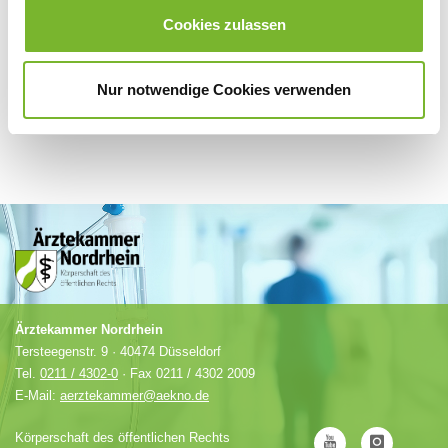
Anbieter.
Cookies zulassen
Nur notwendige Cookies verwenden
Ärztekammer Nordrhein
Tersteegenstr. 9 · 40474 Düsseldorf
Tel.
0211 / 4302-0
· Fax 0211 / 4302 2009
E-Mail:
aerztekammer@aekno.de
Körperschaft des öffentlichen Rechts