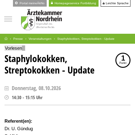
Leichte Sprache
Portal meineÄkNo
Homepageservice Fortbildung
Presse
Veranstaltungen
Staphylokokken, Streptokokken - Update
Vorlesen
Staphylokokken,
1
Punkt
Streptokokken - Update
Donnerstag, 08.10.2026
14:30
-
15:15
Uhr
Referent(en):
Dr. U. Gündug