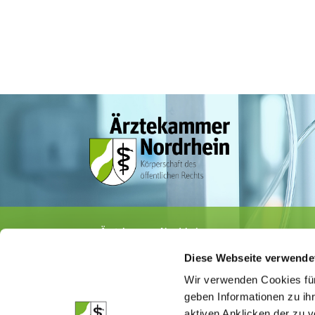
Ärztekammer Nordrhein
Tersteegenstr. 9 · 40474 Düsseldorf
Diese Webseite verwende
Tel.
0211 / 4302-0
· Fax 0211 / 4302 2009
E-Mail:
aerztekammer@aekno.de
Wir verwenden Cookies für
geben Informationen zu ih
aktiven Anklicken der zu