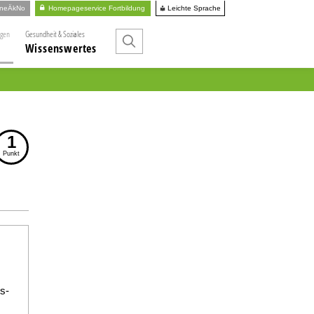
Leichte Sprache
ineÄkNo
Homepageservice Fortbildung
ngen
Gesundheit & Soziales
Wissenswertes
1
Punkt
s-