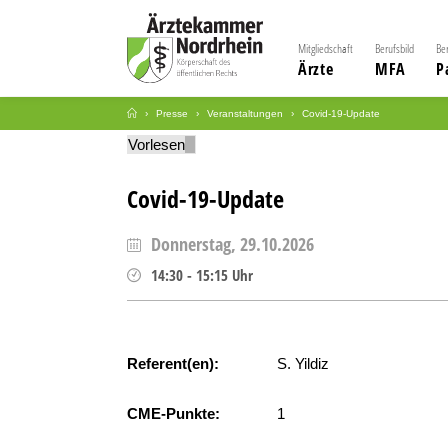
Mitgliedschaft
Berufsbild
Be
Ärzte
MFA
P
Presse
Veranstaltungen
Covid-19-Update
Vorlesen
Covid-19-Update
Donnerstag, 29.10.2026
14:30
-
15:15
Uhr
Referent(en):
S. Yildiz
CME-Punkte:
1