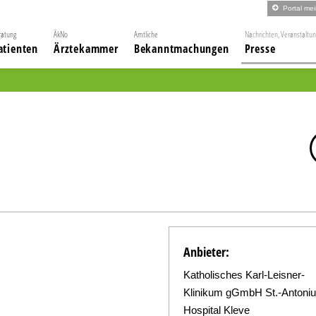
Portal me
ratung
ÄkNo
Amtliche
Nachrichten, Veranstaltu
atienten
Ärztekammer
Bekanntmachungen
Presse
Anbieter:
Katholisches Karl-Leisner-
Klinikum gGmbH St.-Antoniu
Hospital Kleve