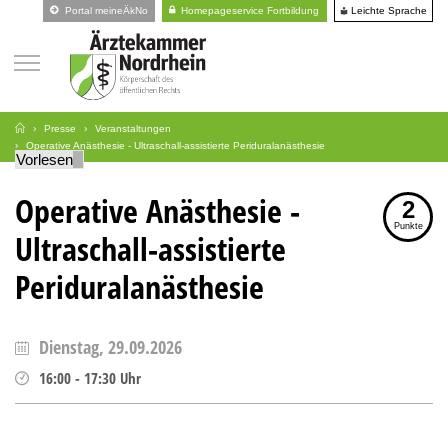
Leichte Sprache
Portal meineÄkNo
Homepageservice Fortbildung
Presse
Veranstaltungen
Operative Anästhesie - Ultraschall-assistierte Periduralanästhesie
Vorlesen
Operative Anästhesie -
2
Punkte
Ultraschall-assistierte
Periduralanästhesie
Dienstag, 29.09.2026
16:00
-
17:30
Uhr