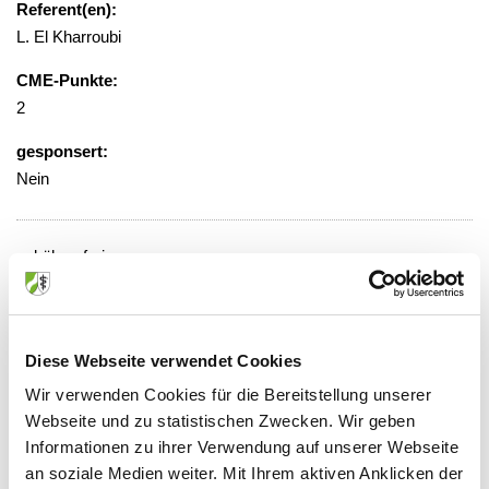
Referent(en):
L. El Kharroubi
CME-Punkte:
2
gesponsert:
Nein
gebührenfrei
Veranstaltungsort:
Evangelisches Krankenhaus,
Konferenzraum und -saal, 1. Etage,
Diese Webseite verwendet Cookies
KAIS Lounge Raum 112
Wir verwenden Cookies für die Bereitstellung unserer
Wertgasse 30, 45468 Mülheim
Webseite und zu statistischen Zwecken. Wir geben
Informationen zu ihrer Verwendung auf unserer Webseite
an soziale Medien weiter. Mit Ihrem aktiven Anklicken der