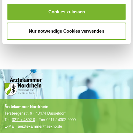
Für weitere Informationen wenden Sie sich bitte direkt an den jeweiligen
Anbieter.
Cookies zulassen
Nur notwendige Cookies verwenden
Ärztekammer Nordrhein
Tersteegenstr. 9 · 40474 Düsseldorf
Tel.
0211 / 4302-0
· Fax 0211 / 4302 2009
E-Mail:
aerztekammer@aekno.de