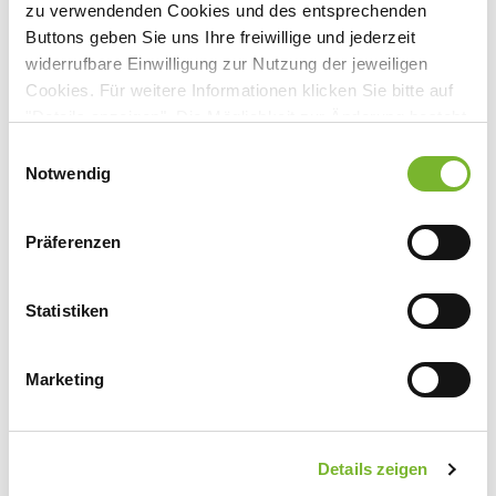
zu verwendenden Cookies und des entsprechenden
Buttons geben Sie uns Ihre freiwillige und jederzeit
Anbieter:
widerrufbare Einwilligung zur Nutzung der jeweiligen
Evangelisches Krankenhaus
Cookies. Für weitere Informationen klicken Sie bitte auf
"Details anzeigen". Die Möglichkeit zur Änderung besteht
Ansprechpartner:
auf der Seite "Datenschutzerklärung".
Einwilligungsauswahl
Frau Breuer
Datenschutzerklärung
|
Impressum
Notwendig
Wertgasse 30
45468 Mülheim
Tel:
0208 309-2451
Präferenzen
Fax:
0208 309-2458
Mail:
sandra.breuer@evkmh.de
Statistiken
Marketing
Zurück zur Übersicht
Details zeigen