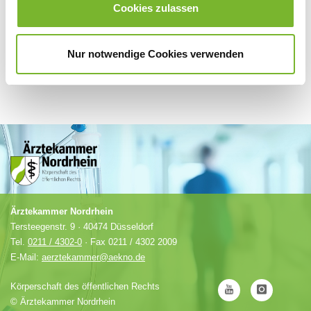
Cookies zulassen
Nur notwendige Cookies verwenden
Ärztekammer Nordrhein
Tersteegenstr. 9 · 40474 Düsseldorf
Tel.
0211 / 4302-0
· Fax 0211 / 4302 2009
E-Mail:
aerztekammer@aekno.de
Körperschaft des öffentlichen Rechts
©
Ärztekammer Nordrhein