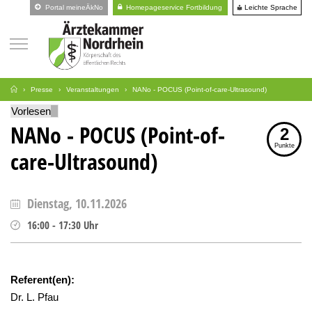
Leichte Sprache
Portal meineÄkNo
Homepageservice Fortbildung
Presse
Veranstaltungen
NANo - POCUS (Point-of-care-Ultrasound)
Vorlesen
NANo - POCUS (Point-of-
2
Punkte
care-Ultrasound)
Dienstag, 10.11.2026
16:00
-
17:30
Uhr
Referent(en):
Dr. L. Pfau