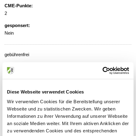
CME-Punkte:
2
gesponsert:
Nein
gebührenfrei
Veranstaltungsort:
Evangelisches Krankenhaus,
Konferenzraum und -saal, 1. Etage,
KAIS Lounge Raum 112
Diese Webseite verwendet Cookies
Wertgasse 30, 45468 Mülheim
Wir verwenden Cookies für die Bereitstellung unserer
Webseite und zu statistischen Zwecken. Wir geben
Informationen zu ihrer Verwendung auf unserer Webseite
an soziale Medien weiter. Mit Ihrem aktiven Anklicken der
Anbieter:
zu verwendenden Cookies und des entsprechenden