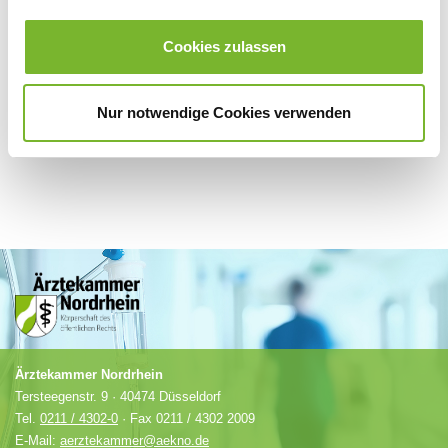
Für weitere Informationen wenden Sie sich bitte direkt an den jeweiligen
Cookies zulassen
Anbieter.
Nur notwendige Cookies verwenden
Ärztekammer Nordrhein
Tersteegenstr. 9 · 40474 Düsseldorf
Tel.
0211 / 4302-0
· Fax 0211 / 4302 2009
E-Mail:
aerztekammer@aekno.de