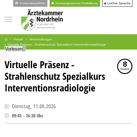
Leichte Sprache
Portal meineÄkNo
Homepageservice Fortbildung
Presse
Veranstaltungen
Virtuelle Präsenz - Strahlenschutz Spezialkurs Interventionsradiologie
Vorlesen
Virtuelle Präsenz -
8
Punkte
Strahlenschutz Spezialkurs
Interventionsradiologie
Dienstag, 11.08.2026
09:45
-
16:30
Uhr