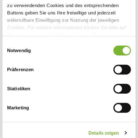
zu verwendenden Cookies und des entsprechenden
Buttons geben Sie uns Ihre freiwillige und jederzeit
Anbieter:
widerrufbare Einwilligung zur Nutzung der jeweiligen
Amboss Novaheal GmbH
Cookies. Für weitere Informationen klicken Sie bitte auf
"Details anzeigen". Die Möglichkeit zur Änderung besteht
Ansprechpartner:
auf der Seite "Datenschutzerklärung".
Einwilligungsauswahl
Frau Herrmann
Datenschutzerklärung
|
Impressum
Notwendig
Von-Werth-Str. 12
50670 Köln
Präferenzen
Tel:
030 5770221-0
Fax:
030 5770221-99
Mail:
support@novaheal.de
Statistiken
Marketing
Zurück zur Übersicht
Details zeigen