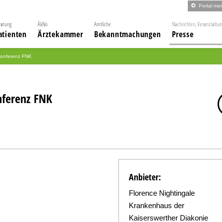
Portal me
ratung
ÄkNo
Amtliche
Nachrichten, Veranstaltu
atienten
Ärztekammer
Bekanntmachungen
Presse
 Konferenz FNK
nferenz FNK
Anbieter:
Florence Nightingale
Krankenhaus der
Kaiserswerther Diakonie