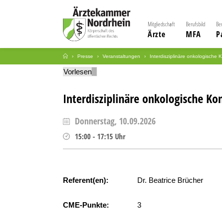
Mitgliedschaft
Berufsbild
Be
Ärzte
MFA
P
Presse
Veranstaltungen
Interdisziplinäre onkologische
Vorlesen
Interdisziplinäre onkologische Ko
Donnerstag, 10.09.2026
15:00
-
17:15
Uhr
Referent(en):
Dr. Beatrice Brücher
CME-Punkte:
3