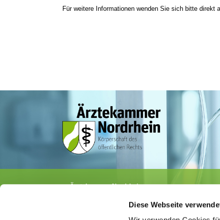
Für weitere Informationen wenden Sie sich bitte direkt a
Ärztekammer Nordrhein
Tersteegenstr. 9 · 40474 Düsseldorf
Diese Webseite verwende
Tel.
0211 / 4302-0
· Fax 0211 / 4302 2009
E-Mail:
aerztekammer@aekno.de
Wir verwenden Cookies für