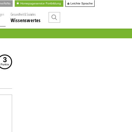
Leichte Sprache
ineÄkNo
Homepageservice Fortbildung
ngen
Gesundheit & Soziales
Wissenswertes
3
Punkte