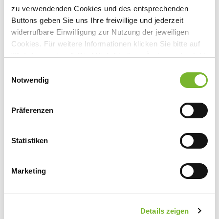
zu verwendenden Cookies und des entsprechenden
Buttons geben Sie uns Ihre freiwillige und jederzeit
Anbieter:
widerrufbare Einwilligung zur Nutzung der jeweiligen
Amboss Novaheal GmbH
Cookies. Für weitere Informationen klicken Sie bitte auf
"Details anzeigen". Die Möglichkeit zur Änderung besteht
Ansprechpartner:
auf der Seite "Datenschutzerklärung".
Einwilligungsauswahl
Frau Herrmann
Datenschutzerklärung
|
Impressum
Notwendig
Von-Werth-Str. 12
50670 Köln
Präferenzen
Tel:
030 5770221-0
Fax:
030 5770221-99
Mail:
support@novaheal.de
Statistiken
Marketing
Zurück zur Übersicht
Details zeigen