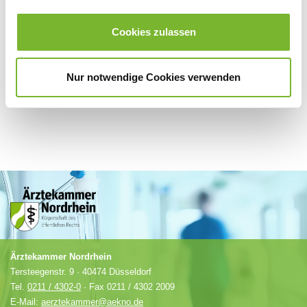
Für weitere Informationen wenden Sie sich bitte direkt an den jeweiligen
Cookies zulassen
Anbieter.
Nur notwendige Cookies verwenden
Ärztekammer Nordrhein
Tersteegenstr. 9 · 40474 Düsseldorf
Tel.
0211 / 4302-0
· Fax 0211 / 4302 2009
E-Mail:
aerztekammer@aekno.de