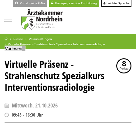
Leichte Sprache
Portal meineÄkNo
Homepageservice Fortbildung
Presse
Veranstaltungen
Virtuelle Präsenz - Strahlenschutz Spezialkurs Interventionsradiologie
Vorlesen
Virtuelle Präsenz -
8
Punkte
Strahlenschutz Spezialkurs
Interventionsradiologie
Mittwoch, 21.10.2026
09:45
-
16:30
Uhr