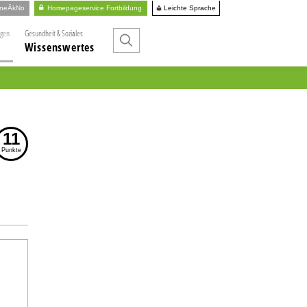
Leichte Sprache
ineÄkNo
Homepageservice Fortbildung
ngen
Gesundheit & Soziales
Wissenswertes
11
Punkte