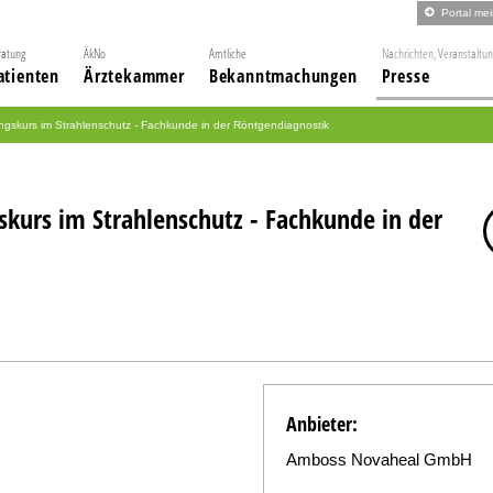
Portal me
ratung
ÄkNo
Amtliche
Nachrichten, Veranstaltu
atienten
Ärztekammer
Bekanntmachungen
Presse
ungskurs im Strahlenschutz - Fachkunde in der Röntgendiagnostik
skurs im Strahlenschutz - Fachkunde in der
Anbieter:
Amboss Novaheal GmbH