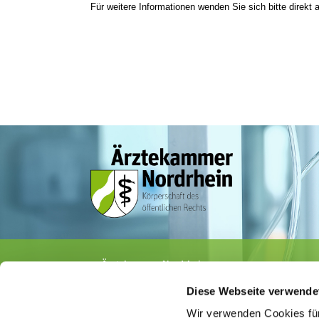
Für weitere Informationen wenden Sie sich bitte direkt a
Ärztekammer Nordrhein
Tersteegenstr. 9 · 40474 Düsseldorf
Diese Webseite verwende
Tel.
0211 / 4302-0
· Fax 0211 / 4302 2009
E-Mail:
aerztekammer@aekno.de
Wir verwenden Cookies für