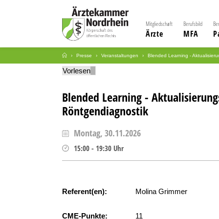
Mitgliedschaft
Berufsbild
Be
Ärzte
MFA
P
Presse
Veranstaltungen
Blended Learning - Aktualisier
Vorlesen
Blended Learning - Aktualisierung
Röntgendiagnostik
Montag, 30.11.2026
15:00
-
19:30
Uhr
Referent(en):
Molina Grimmer
CME-Punkte:
11