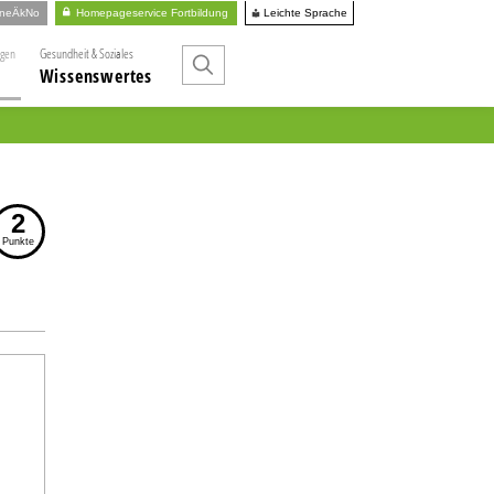
Leichte Sprache
ineÄkNo
Homepageservice Fortbildung
ngen
Gesundheit & Soziales
Wissenswertes
2
Punkte