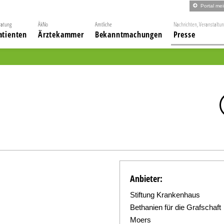
Portal me
ratung
ÄkNo
Amtliche
Nachrichten, Veranstaltu
atienten
Ärztekammer
Bekanntmachungen
Presse
Anbieter:
Stiftung Krankenhaus
Bethanien für die Grafschaft
Moers