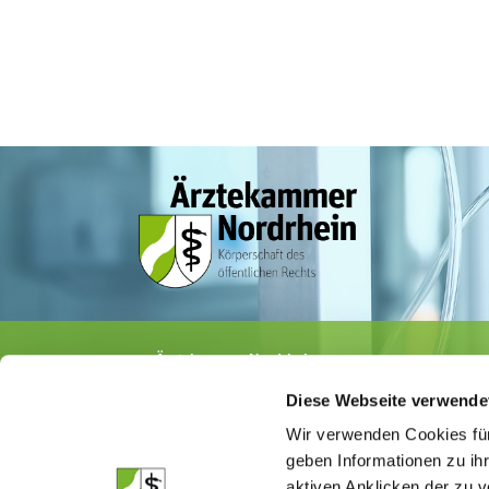
Ärztekammer Nordrhein
Tersteegenstr. 9 · 40474 Düsseldorf
Diese Webseite verwende
Tel.
0211 / 4302-0
· Fax 0211 / 4302 2009
E-Mail:
aerztekammer@aekno.de
Wir verwenden Cookies für
geben Informationen zu ih
aktiven Anklicken der zu