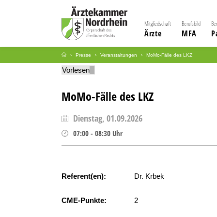
Mitgliedschaft
Berufsbild
Be
Ärzte
MFA
P
Presse
Veranstaltungen
MoMo-Fälle des LKZ
Vorlesen
MoMo-Fälle des LKZ
Dienstag, 01.09.2026
07:00
-
08:30
Uhr
Referent(en):
Dr. Krbek
CME-Punkte:
2