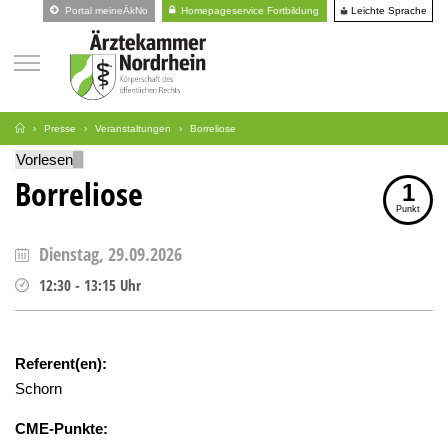
Leichte Sprache
Portal meineÄkNo
Homepageservice Fortbildung
Presse
Veranstaltungen
Borreliose
Vorlesen
Borreliose
1
Punkt
Dienstag, 29.09.2026
12:30
-
13:15
Uhr
Referent(en):
Schorn
CME-Punkte: