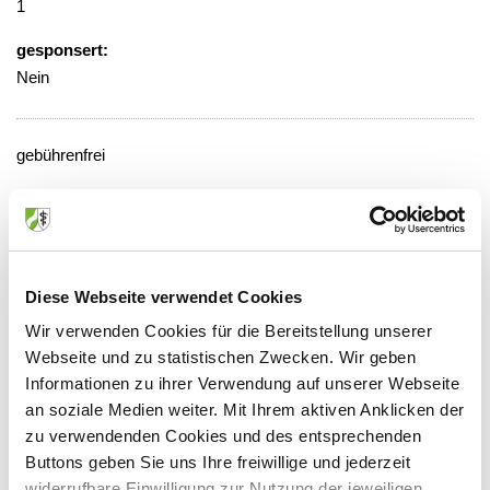
1
gesponsert:
Nein
gebührenfrei
Veranstaltungsort:
Städtisches Klinikum, Haus E, EG,
Besprechungsraum 3
Gotenstraße 1, 42653 Solingen
Diese Webseite verwendet Cookies
Wir verwenden Cookies für die Bereitstellung unserer
Webseite und zu statistischen Zwecken. Wir geben
Informationen zu ihrer Verwendung auf unserer Webseite
Anbieter:
an soziale Medien weiter. Mit Ihrem aktiven Anklicken der
zu verwendenden Cookies und des entsprechenden
Städtisches Klinikum Solingen gGmbH
Buttons geben Sie uns Ihre freiwillige und jederzeit
Ansprechpartner:
widerrufbare Einwilligung zur Nutzung der jeweiligen