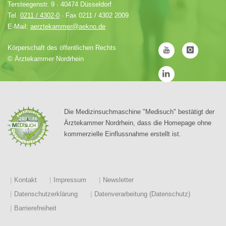
Tersteegenstr. 9 · 40474 Düsseldorf
Tel.
0211 / 4302-0
· Fax 0211 / 4302 2009
E-Mail:
aerztekammer@aekno.de
Körperschaft des öffentlichen Rechts
©
Ärztekammer Nordrhein
Die Medizinsuchmaschine "Medisuch" bestätigt der
Ärztekammer Nordrhein, dass die Homepage ohne
kommerzielle Einflussnahme erstellt ist.
Kontakt
Impressum
Newsletter
Datenschutzerklärung
Datenverarbeitung (Datenschutz)
Barrierefreiheit