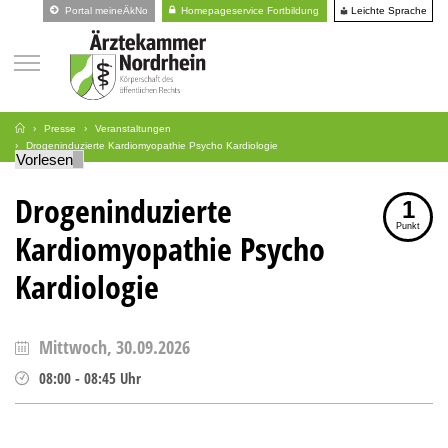
Leichte Sprache
Portal meineÄkNo
Homepageservice Fortbildung
Presse
Veranstaltungen
Drogeninduzierte Kardiomyopathie Psycho Kardiologie
Vorlesen
Drogeninduzierte
1
Punkt
Kardiomyopathie Psycho
Kardiologie
Mittwoch, 30.09.2026
08:00
-
08:45
Uhr