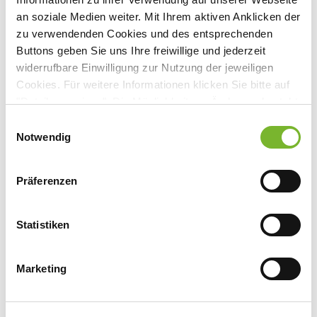
an soziale Medien weiter. Mit Ihrem aktiven Anklicken der
zu verwendenden Cookies und des entsprechenden
Buttons geben Sie uns Ihre freiwillige und jederzeit
Anbieter:
widerrufbare Einwilligung zur Nutzung der jeweiligen
Cookies. Für weitere Informationen klicken Sie bitte auf
Universitätsklinikum Aachen (AöR) - Medizinische
"Details anzeigen". Die Möglichkeit zur Änderung besteht
Fakultät der RWTH Aachen
auf der Seite "Datenschutzerklärung".
Einwilligungsauswahl
Ansprechpartner:
Datenschutzerklärung
|
Impressum
Notwendig
Herrn Prof. Dr. Marx
Pauwelsstr. 30
Präferenzen
52074 Aachen
Tel:
0241 80-89300
Statistiken
Fax:
0241 80-2545
Mail:
nmarx@ukaachen.de
Marketing