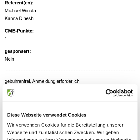
Referent(en):
Michael Winata
Kanna Dinesh
CME-Punkte:
1
gesponsert:
Nein
gebührenfrei, Anmeldung erforderlich
unter ioelbracht@ukaachende
Veranstaltungsort:
Universitätsklinikum, Medizinische Klinik
Diese Webseite verwendet Cookies
I und V, 3. Etage, Flur C, Zimmer 28,
Wir verwenden Cookies für die Bereitstellung unserer
Konferenzraum
Webseite und zu statistischen Zwecken. Wir geben
Pauwelsstraße 30, 52074 Aachen
Informationen zu ihrer Verwendung auf unserer Webseite