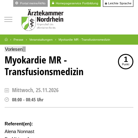
Leichte Sprache
Portal meineÄkNo
Homepageservice Fortbildung
Presse
Veranstaltungen
Myokardie MR - Transfusionsmedizin
Vorlesen
Myokardie MR -
1
Punkt
Transfusionsmedizin
Mittwoch, 25.11.2026
08:00
-
08:45
Uhr
Referent(en):
Alena Nonnast