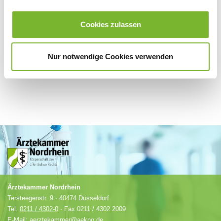
Für weitere Informationen wenden Sie sich bitte direkt an den jeweiligen
Cookies zulassen
Anbieter.
Nur notwendige Cookies verwenden
Ärztekammer Nordrhein
Tersteegenstr. 9 · 40474 Düsseldorf
Tel.
0211 / 4302-0
· Fax 0211 / 4302 2009
E-Mail:
aerztekammer@aekno.de