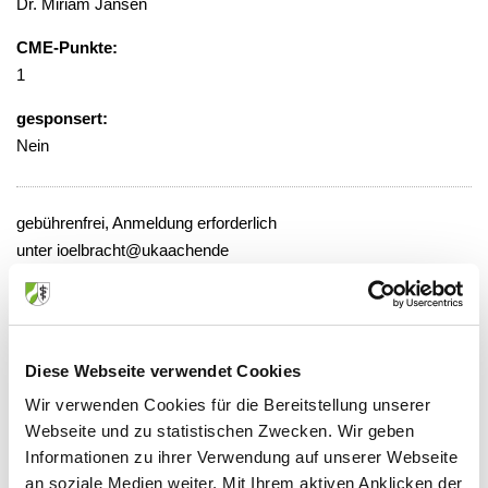
Dr. Miriam Jansen
CME-Punkte:
1
gesponsert:
Nein
gebührenfrei, Anmeldung erforderlich
unter ioelbracht@ukaachende
Veranstaltungsort:
Universitätsklinikum, Medizinische Klinik
I und V, 3. Etage, Flur C, Zimmer 28,
Diese Webseite verwendet Cookies
Konferenzraum
Wir verwenden Cookies für die Bereitstellung unserer
Pauwelsstraße 30, 52074 Aachen
Webseite und zu statistischen Zwecken. Wir geben
Informationen zu ihrer Verwendung auf unserer Webseite
an soziale Medien weiter. Mit Ihrem aktiven Anklicken der