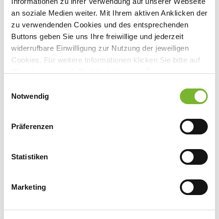
Informationen zu ihrer Verwendung auf unserer Webseite
Virtuelle Präsenz, 46485 Wesel
an soziale Medien weiter. Mit Ihrem aktiven Anklicken der
zu verwendenden Cookies und des entsprechenden
Buttons geben Sie uns Ihre freiwillige und jederzeit
widerrufbare Einwilligung zur Nutzung der jeweiligen
Anbieter:
Cookies. Für weitere Informationen klicken Sie bitte auf
"Details anzeigen". Die Möglichkeit zur Änderung besteht
Praxis Martina Schlott
auf der Seite "Datenschutzerklärung".
Einwilligungsauswahl
Ansprechpartner:
Datenschutzerklärung
|
Impressum
Notwendig
Frau Schlott
Schermbecker Landstr. 88a
Präferenzen
46485 Wesel
Tel:
0281 206-7100
Statistiken
Fax:
0281 206-71099
Mail:
info@schmerztherapie-wesel.de
Marketing