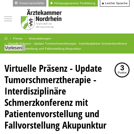
Leichte Sprache
Portal meineÄkNo
Homepageservice Fortbildung
Presse
Veranstaltungen
Virtuelle Präsenz - Update Tumorschmerztherapie - Interdisziplinäre Schmerzkonferenz
Vorlesen
mit Patientenvorstellung und Fallvorstellung Akupunktur
Virtuelle Präsenz - Update
3
Punkte
Tumorschmerztherapie -
Interdisziplinäre
Schmerzkonferenz mit
Patientenvorstellung und
Fallvorstellung Akupunktur