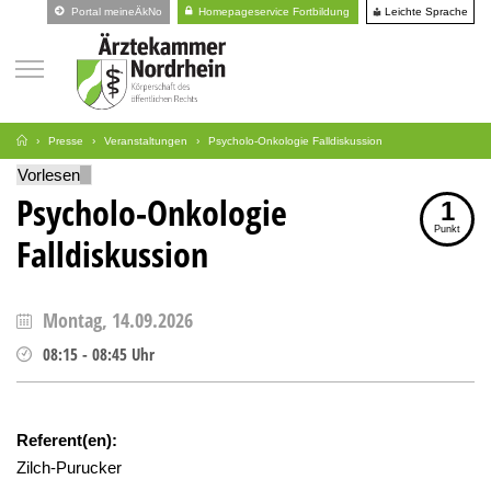
Leichte Sprache
Portal meineÄkNo
Homepageservice Fortbildung
Presse
Veranstaltungen
Psycholo-Onkologie Falldiskussion
Vorlesen
Psycholo-Onkologie
1
Punkt
Falldiskussion
Montag, 14.09.2026
08:15
-
08:45
Uhr
Referent(en):
Zilch-Purucker