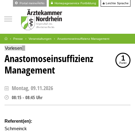
Leichte Sprache
Portal meineÄkNo
Homepageservice Fortbildung
Presse
Veranstaltungen
Anastomoseinsuffizienz Management
Vorlesen
Anastomoseinsuffizienz
1
Punkt
Management
Montag, 09.11.2026
08:15
-
08:45
Uhr
Referent(en):
Schmeinck