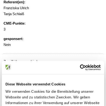
Referent(en):
Franziska Ulrich
Tanja Schlaiß
CME-Punkte:
3
gesponsert:
Nein
Zugriff über verschiedene
Abonnementmodelle, Preise gestaffelt
von 36,00 - 499,00 Euro
Veranstaltungsort:
Diese Webseite verwendet Cookies
Springer Medizin Verlag GmbH -
Wir verwenden Cookies für die Bereitstellung unserer
Onlineveranstaltung
Webseite und zu statistischen Zwecken. Wir geben
https://www.SpringerMedizin.de
"
Informationen zu ihrer Verwendung auf unserer Webseite