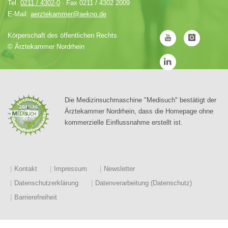
Tel.
0211 / 4302-0
· Fax 0211 / 4302 2009
E-Mail:
aerztekammer@aekno.de
Körperschaft des öffentlichen Rechts
©
Ärztekammer Nordrhein
Die Medizinsuchmaschine "Medisuch" bestätigt der
Ärztekammer Nordrhein, dass die Homepage ohne
kommerzielle Einflussnahme erstellt ist.
Kontakt
Impressum
Newsletter
Datenschutzerklärung
Datenverarbeitung (Datenschutz)
Barrierefreiheit