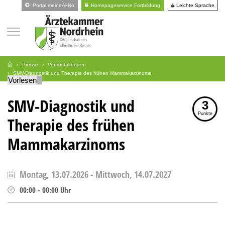
Leichte Sprache
Portal meineÄkNo
Homepageservice Fortbildung
Presse
Veranstaltungen
SMV-Diagnostik und Therapie des frühen Mammakarzinoms
Vorlesen
SMV-Diagnostik und
3
Punkte
Therapie des frühen
Mammakarzinoms
Montag, 13.07.2026
-
Mittwoch, 14.07.2027
00:00
-
00:00
Uhr