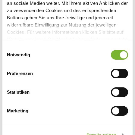
Mathias-Brüggen-Str. 39, 50827 Köln
an soziale Medien weiter. Mit Ihrem aktiven Anklicken der
zu verwendenden Cookies und des entsprechenden
Buttons geben Sie uns Ihre freiwillige und jederzeit
widerrufbare Einwilligung zur Nutzung der jeweiligen
Cookies. Für weitere Informationen klicken Sie bitte auf
Anbieter:
"Details anzeigen". Die Möglichkeit zur Änderung besteht
Springer Medizin Verlag GmbH Betriebsstätte Köln
auf der Seite "Datenschutzerklärung".
Einwilligungsauswahl
Datenschutzerklärung
|
Impressum
Notwendig
Ansprechpartner:
Herr Dr. Paul Herrmann
Mathias-Brüggen-Str. 39
Präferenzen
50827 Köln
Tel:
0800 7780777
Statistiken
Mail:
kundenservice@springermedizin.de
Marketing
Zurück zur Übersicht