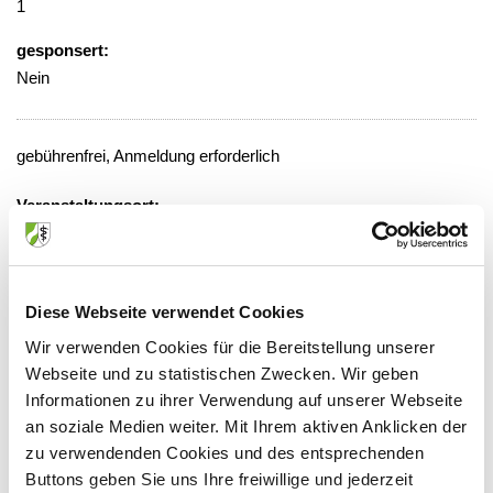
1
gesponsert:
Nein
gebührenfrei, Anmeldung erforderlich
Veranstaltungsort:
Kliniken Maria Hilf, Demoraum der
Radiologie
Viersener Straße 450, 41063
Diese Webseite verwendet Cookies
Mönchengladbach
Wir verwenden Cookies für die Bereitstellung unserer
Webseite und zu statistischen Zwecken. Wir geben
Informationen zu ihrer Verwendung auf unserer Webseite
an soziale Medien weiter. Mit Ihrem aktiven Anklicken der
Anbieter:
zu verwendenden Cookies und des entsprechenden
Kliniken Maria Hilf GmbH
Buttons geben Sie uns Ihre freiwillige und jederzeit