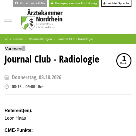
Leichte Sprache
Portal meineÄkNo
Homepageservice Fortbildung
Presse
Veranstaltungen
Journal Club - Radiologie
Vorlesen
Journal Club - Radiologie
1
Punkt
Donnerstag, 08.10.2026
08:15
-
09:00
Uhr
Referent(en):
Leon Haas
CME-Punkte: