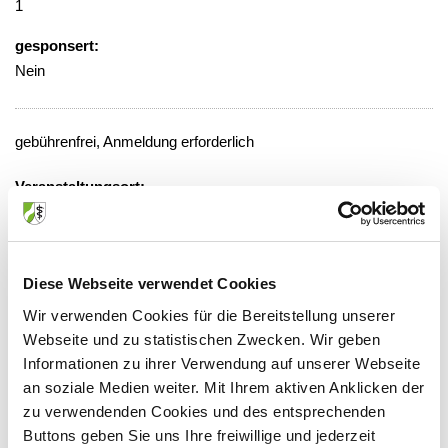
1
gesponsert:
Nein
gebührenfrei, Anmeldung erforderlich
Veranstaltungsort:
Kliniken Maria Hilf, Demoraum der
Radiologie
Viersener Straße 450, 41063
Diese Webseite verwendet Cookies
Mönchengladbach
Wir verwenden Cookies für die Bereitstellung unserer
Webseite und zu statistischen Zwecken. Wir geben
Informationen zu ihrer Verwendung auf unserer Webseite
an soziale Medien weiter. Mit Ihrem aktiven Anklicken der
Anbieter:
zu verwendenden Cookies und des entsprechenden
Kliniken Maria Hilf GmbH
Buttons geben Sie uns Ihre freiwillige und jederzeit