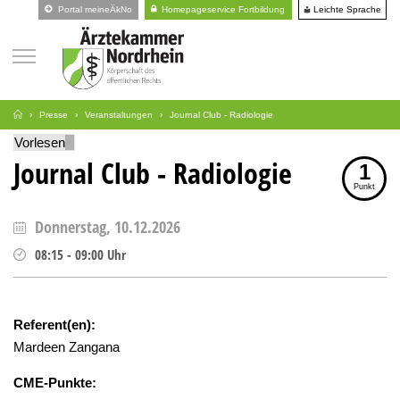
Leichte Sprache
Portal meineÄkNo
Homepageservice Fortbildung
Presse
Veranstaltungen
Journal Club - Radiologie
Vorlesen
Journal Club - Radiologie
1
Punkt
Donnerstag, 10.12.2026
08:15
-
09:00
Uhr
Referent(en):
Mardeen Zangana
CME-Punkte: