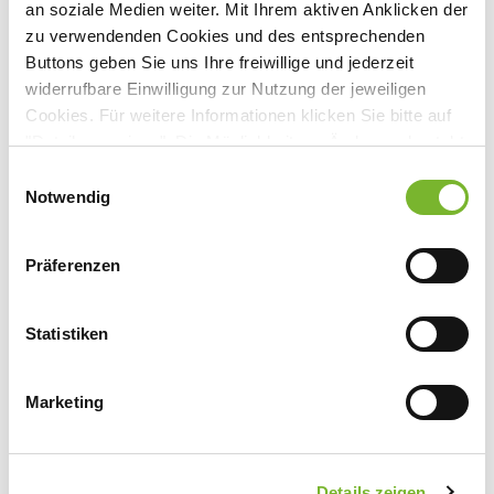
an soziale Medien weiter. Mit Ihrem aktiven Anklicken der
zu verwendenden Cookies und des entsprechenden
Buttons geben Sie uns Ihre freiwillige und jederzeit
widerrufbare Einwilligung zur Nutzung der jeweiligen
Anbieter:
Cookies. Für weitere Informationen klicken Sie bitte auf
Medfora GmbH
"Details anzeigen". Die Möglichkeit zur Änderung besteht
Ansprechpartner:
auf der Seite "Datenschutzerklärung".
Einwilligungsauswahl
Datenschutzerklärung
|
Impressum
Notwendig
Herrn Palm
Am Haag 8
82166 Gräfelfing
Präferenzen
Tel:
089 89327521
Fax:
089 89327529
Statistiken
Mail:
norbert.palm@medfora.de
Marketing
Zurück zur Übersicht
Details zeigen