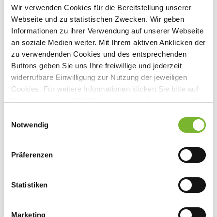
Wir verwenden Cookies für die Bereitstellung unserer
3
Webseite und zu statistischen Zwecken. Wir geben
Mittwoch, 01.04.2020
-
Sonntag,
Informationen zu ihrer Verwendung auf unserer Webseite
31.05.2020
an soziale Medien weiter. Mit Ihrem aktiven Anklicken der
Veranstaltungsort:
zu verwendenden Cookies und des entsprechenden
ccm-Campus GmbH
Buttons geben Sie uns Ihre freiwillige und jederzeit
Am Arenzberg 40, 51381 Leverkusen
widerrufbare Einwilligung zur Nutzung der jeweiligen
Cookies. Für weitere Informationen klicken Sie bitte auf
"Details anzeigen". Die Möglichkeit zur Änderung besteht
auf der Seite "Datenschutzerklärung".
Einwilligungsauswahl
Anbieter:
Datenschutzerklärung
|
Impressum
Notwendig
ccm-Campus GmbH
Ansprechpartner:
Präferenzen
Am Arenzberg 40
51381 Leverkusen
Statistiken
Tel:
02171 - 405 90 0
Fax:
02171 -405 90 99
Marketing
Mail:
info@ccm-campus.de