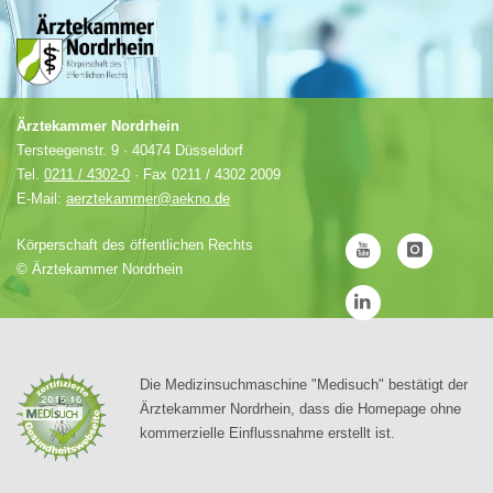
Ärztekammer Nordrhein
Tersteegenstr. 9 · 40474 Düsseldorf
Tel.
0211 / 4302-0
· Fax 0211 / 4302 2009
E-Mail:
aerztekammer@aekno.de
Körperschaft des öffentlichen Rechts
©
Ärztekammer Nordrhein
Die Medizinsuchmaschine "Medisuch" bestätigt der
Ärztekammer Nordrhein, dass die Homepage ohne
kommerzielle Einflussnahme erstellt ist.