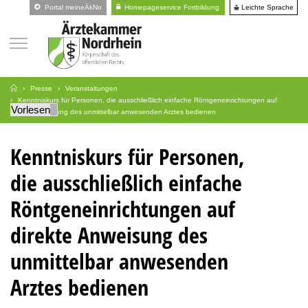
Leichte Sprache
Portal meineÄkNo
Homepageservice Fortbildung
Presse
Veranstaltungen
Kenntniskurs für Personen, die ausschließlich einfache Röntgeneinrichtungen auf
Vorlesen
direkte Anweisung des unmittelbar anwesenden Arztes bedienen
Kenntniskurs für Personen,
die ausschließlich einfache
Röntgeneinrichtungen auf
direkte Anweisung des
unmittelbar anwesenden
Arztes bedienen