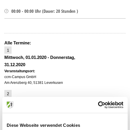
00:00
-
00:00
Uhr
(
Dauer:
20 Stunden )
Alle Termine:
1
Mittwoch, 01.01.2020
-
Donnerstag,
31.12.2020
Veranstaltungsort:
ccm-Campus GmbH
Am Arenzberg 40, 51381 Leverkusen
2
Mittwoch, 01.01.2020
-
Donnerstag,
31.12.2020
Veranstaltungsort:
ccm-Campus GmbH
Diese Webseite verwendet Cookies
Am Arenzberg 40, 51381 Leverkusen