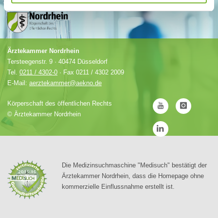
Ärztekammer Nordrhein
Tersteegenstr. 9 · 40474 Düsseldorf
Tel.
0211 / 4302-0
· Fax 0211 / 4302 2009
E-Mail:
aerztekammer@aekno.de
Körperschaft des öffentlichen Rechts
©
Ärztekammer Nordrhein
Die Medizinsuchmaschine "Medisuch" bestätigt der
Ärztekammer Nordrhein, dass die Homepage ohne
kommerzielle Einflussnahme erstellt ist.