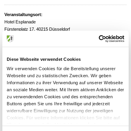
Veranstaltungsort:
Hotel Esplanade
Fürstenplatz 17, 40215 Düsseldorf
Diese Webseite verwendet Cookies
Anbieter:
Wir verwenden Cookies für die Bereitstellung unserer
SchmerzInstitut Düsseldorf - Institut für Schmerztherapie
Webseite und zu statistischen Zwecken. Wir geben
und Fortbildung
Informationen zu ihrer Verwendung auf unserer Webseite
Ansprechpartner:
an soziale Medien weiter. Mit Ihrem aktiven Anklicken der
zu verwendenden Cookies und des entsprechenden
Friedrichstr. 13-15
Buttons geben Sie uns Ihre freiwillige und jederzeit
40217 Düsseldorf
widerrufbare Einwilligung zur Nutzung der jeweiligen
Tel:
0211/6916837
Cookies. Für weitere Informationen klicken Sie bitte auf
Fax:
0211/384478-14
"Details anzeigen". Die Möglichkeit zur Änderung besteht
Mail:
info@schmerzinstitut-duesseldorf.de