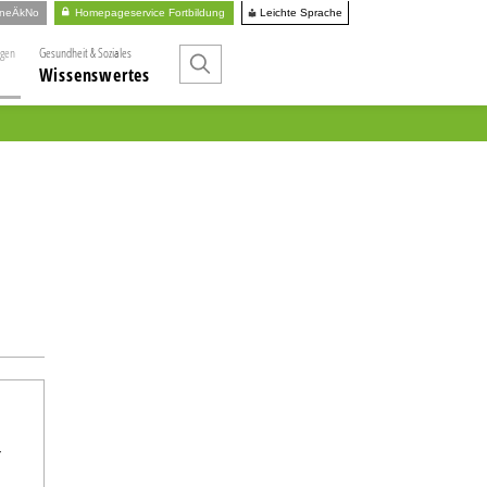
Leichte Sprache
ineÄkNo
Homepageservice Fortbildung
ngen
Gesundheit & Soziales
Wissenswertes
r