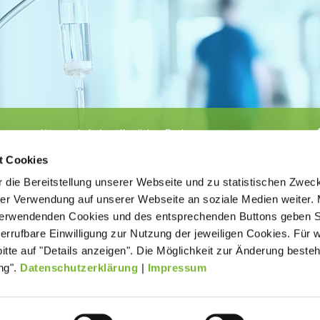
Körperschaft des öffentlichen Rechts
©
Ärztekammer Nordrhein
t Cookies
 die Bereitstellung unserer Webseite und zu statistischen Zwec
rer Verwendung auf unserer Webseite an soziale Medien weiter. 
 verwendenden Cookies und des entsprechenden Buttons geben S
iderrufbare Einwilligung zur Nutzung der jeweiligen Cookies. Für 
bitte auf "Details anzeigen". Die Möglichkeit zur Änderung besteh
ätigt der
Kontakt
Impressum
New
age ohne
ng".
Datenschutzerklärung
|
Impressum
Datenverarbeitung (Datenschutz)