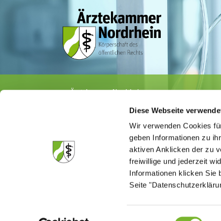
Ärztekammer Nordrhein
Tersteegenstr. 9 · 40474 Düsseldorf
Diese Webseite verwende
Tel.
0211 / 4302-0
· Fax 0211 / 4302 2009
E-Mail:
aerztekammer@aekno.de
Wir verwenden Cookies für
geben Informationen zu ih
aktiven Anklicken der zu
freiwillige und jederzeit w
Informationen klicken Sie 
Die Medizinsuchmaschine "Medisuch" best
Ärztekammer Nordrhein, dass die Homep
Seite "Datenschutzerkläru
kommerzielle Einflussnahme erstellt ist.
Einwilligungsauswahl