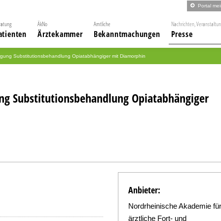
Portal me
ratung
ÄkNo
Amtliche
Nachrichten, Veranstaltu
atienten
Ärztekammer
Bekanntmachungen
Presse
gung Substitutionsbehandlung Opiatabhängiger mit Diamorphin
ng Substitutionsbehandlung Opiatabhängiger
Anbieter:
Nordrheinische Akademie fü
ärztliche Fort- und