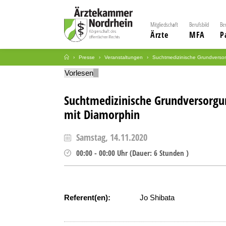
Mitgliedschaft
Berufsbild
Be
Ärzte
MFA
P
Presse
Veranstaltungen
Suchtmedizinische Grundversor
Vorlesen
Suchtmedizinische Grundversorgu
mit Diamorphin
Samstag, 14.11.2020
00:00
-
00:00
Uhr
(
Dauer:
6 Stunden )
Referent(en):
Jo Shibata