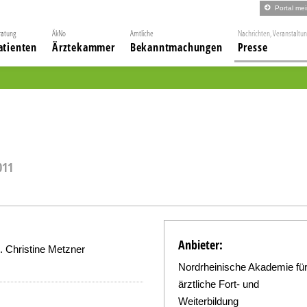
Portal me
ratung
ÄkNo
Amtliche
Nachrichten, Veranstaltu
atienten
Ärztekammer
Bekanntmachungen
Presse
011
Anbieter:
. Christine Metzner
Nordrheinische Akademie fü
ärztliche Fort- und
Weiterbildung