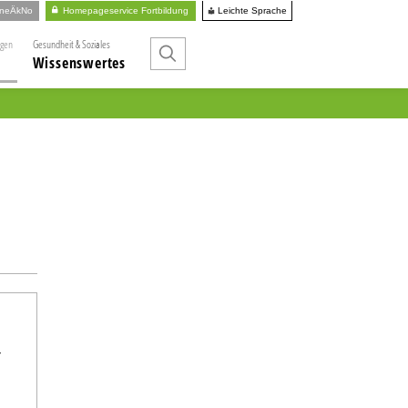
Leichte Sprache
ineÄkNo
Homepageservice Fortbildung
ngen
Gesundheit & Soziales
Wissenswertes
r