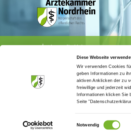
Ärztekammer Nordrhein
Tersteegenstr. 9 · 40474 Düsseldorf
Diese Webseite verwende
Tel.
0211 / 4302-0
· Fax 0211 / 4302 2009
E-Mail:
aerztekammer@aekno.de
Wir verwenden Cookies für
geben Informationen zu ih
aktiven Anklicken der zu
freiwillige und jederzeit w
Informationen klicken Sie 
Die Medizinsuchmaschine "Medisuch" best
Ärztekammer Nordrhein, dass die Homep
Seite "Datenschutzerkläru
kommerzielle Einflussnahme erstellt ist.
Einwilligungsauswahl
Notwendig