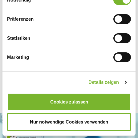
Zurück zur Übersicht
Präferenzen
Statistiken
Für weitere Informationen wenden Sie sich bitte direkt an den jeweiligen
Anbieter.
Marketing
Details zeigen
Cookies zulassen
Nur notwendige Cookies verwenden