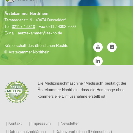
Ärztekammer Nordrhein
Tersteegenstr. 9 · 40474 Düsseldorf
Tel.
0211 / 4302-0
· Fax 0211 / 4302 2009
E-Mail:
aerztekammer@aekno.de
Körperschaft des öffentlichen Rechts
©
Ärztekammer Nordrhein
Die Medizinsuchmaschine "Medisuch" bestätigt der
Ärztekammer Nordrhein, dass die Homepage ohne
kommerzielle Einflussnahme erstellt ist.
Kontakt
Impressum
Newsletter
Datenschutzerklärung
Datenverarbeitung (Datenschutz)