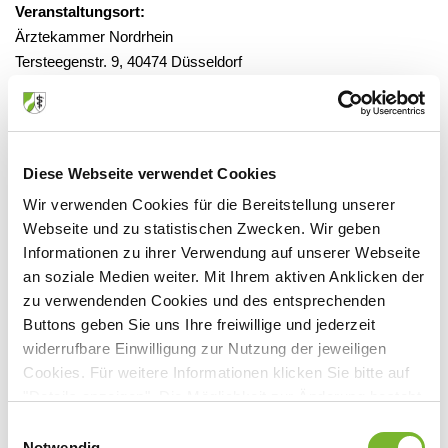
Veranstaltungsort:
Ärztekammer Nordrhein
Tersteegenstr. 9, 40474 Düsseldorf
Anbieter:
Diese Webseite verwendet Cookies
Nordrheinische Akademie für ärztliche Fort- und
Wir verwenden Cookies für die Bereitstellung unserer
Weiterbildung
Webseite und zu statistischen Zwecken. Wir geben
Informationen zu ihrer Verwendung auf unserer Webseite
Ansprechpartner:
an soziale Medien weiter. Mit Ihrem aktiven Anklicken der
Tersteegenstraße 3
zu verwendenden Cookies und des entsprechenden
40474 Düsseldorf
Buttons geben Sie uns Ihre freiwillige und jederzeit
widerrufbare Einwilligung zur Nutzung der jeweiligen
Tel:
Cookies. Für weitere Informationen klicken Sie bitte auf
Mail:
esther.bartusch@aekno.de
"Details anzeigen". Die Möglichkeit zur Änderung besteht
Internet:
www.aekno.de Rubrik Fortbildung""
auf der Seite "Datenschutzerklärung".
Einwilligungsauswahl
Datenschutzerklärung
|
Impressum
Notwendig