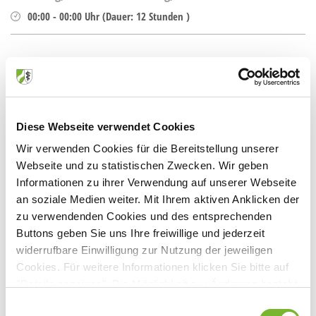
00:00
-
00:00
Uhr
(
Dauer:
12 Stunden )
Referent(en):
Dr. med. Andreas Schlitt
Diese Webseite verwendet Cookies
Veranstaltungsort:
Wir verwenden Cookies für die Bereitstellung unserer
Gerhart-Hauptmann-Haus
Webseite und zu statistischen Zwecken. Wir geben
Bismarckstr. 90, 40210 Düsseldorf
Informationen zu ihrer Verwendung auf unserer Webseite
an soziale Medien weiter. Mit Ihrem aktiven Anklicken der
zu verwendenden Cookies und des entsprechenden
Buttons geben Sie uns Ihre freiwillige und jederzeit
Anbieter:
widerrufbare Einwilligung zur Nutzung der jeweiligen
Cookies. Für weitere Informationen klicken Sie bitte auf
GQmed mbH - Gesellschaft für Qualitätssicherung in der
"Details anzeigen". Die Möglichkeit zur Änderung besteht
Medizin mbH
auf der Seite "Datenschutzerklärung".
Einwilligungsauswahl