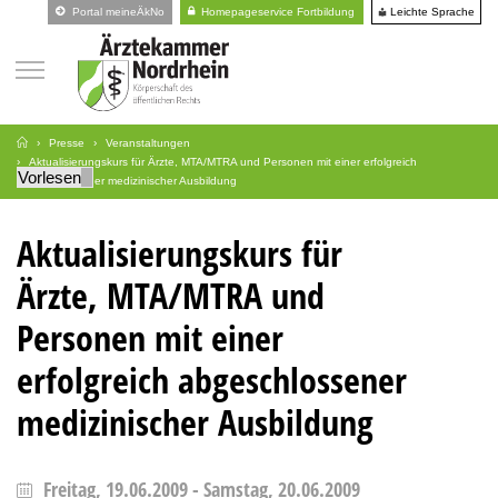
Leichte Sprache
Portal meineÄkNo
Homepageservice Fortbildung
Presse
Veranstaltungen
Aktualisierungskurs für Ärzte, MTA/MTRA und Personen mit einer erfolgreich
Vorlesen
abgeschlossener medizinischer Ausbildung
Aktualisierungskurs für
Ärzte, MTA/MTRA und
Personen mit einer
erfolgreich abgeschlossener
medizinischer Ausbildung
Freitag, 19.06.2009
-
Samstag, 20.06.2009