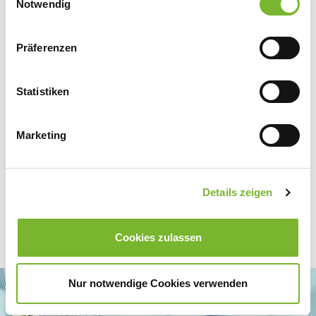
Datenschutzerklärung
|
Impressum
Notwendig
Präferenzen
Zurück zur Übersicht
Statistiken
Für weitere Informationen wenden Sie sich bitte direkt an den jeweiligen
Anbieter.
Marketing
Details zeigen
Cookies zulassen
Nur notwendige Cookies verwenden