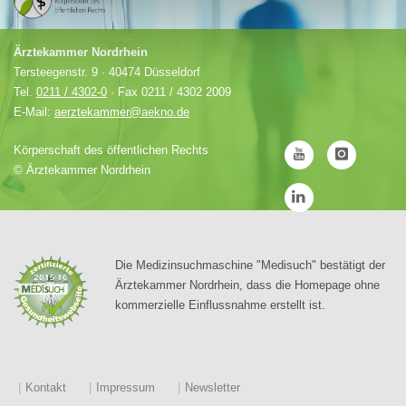
Ärztekammer Nordrhein
Tersteegenstr. 9 · 40474 Düsseldorf
Tel.
0211 / 4302-0
· Fax 0211 / 4302 2009
E-Mail:
aerztekammer@aekno.de
Körperschaft des öffentlichen Rechts
©
Ärztekammer Nordrhein
Die Medizinsuchmaschine "Medisuch" bestätigt der
Ärztekammer Nordrhein, dass die Homepage ohne
kommerzielle Einflussnahme erstellt ist.
Kontakt
Impressum
Newsletter