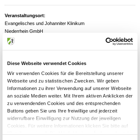
Veranstaltungsort:
Evangelisches und Johanniter Klinikum
Niederrhein GmbH
Fahrner Straße 133, 47169 Duisburg
Diese Webseite verwendet Cookies
Anbieter:
Wir verwenden Cookies für die Bereitstellung unserer
Webseite und zu statistischen Zwecken. Wir geben
Evangelisches Klinikum Niederrhein gGmbH
Informationen zu ihrer Verwendung auf unserer Webseite
Ansprechpartner:
an soziale Medien weiter. Mit Ihrem aktiven Anklicken der
zu verwendenden Cookies und des entsprechenden
Fahrner Straße 133
Buttons geben Sie uns Ihre freiwillige und jederzeit
47169 Duisburg
widerrufbare Einwilligung zur Nutzung der jeweiligen
Tel:
0203/508-1321
Cookies. Für weitere Informationen klicken Sie bitte auf
Fax:
0203/508-1323
"Details anzeigen". Die Möglichkeit zur Änderung besteht
Mail:
joerg.neuerburg@ejk.de