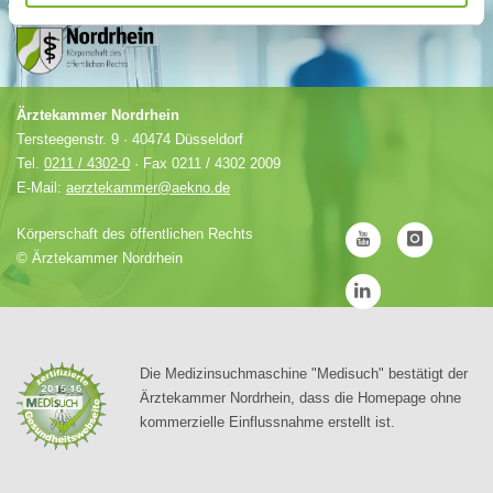
Ärztekammer Nordrhein
Tersteegenstr. 9 · 40474 Düsseldorf
Tel.
0211 / 4302-0
· Fax 0211 / 4302 2009
E-Mail:
aerztekammer@aekno.de
Körperschaft des öffentlichen Rechts
©
Ärztekammer Nordrhein
Die Medizinsuchmaschine "Medisuch" bestätigt der
Ärztekammer Nordrhein, dass die Homepage ohne
kommerzielle Einflussnahme erstellt ist.