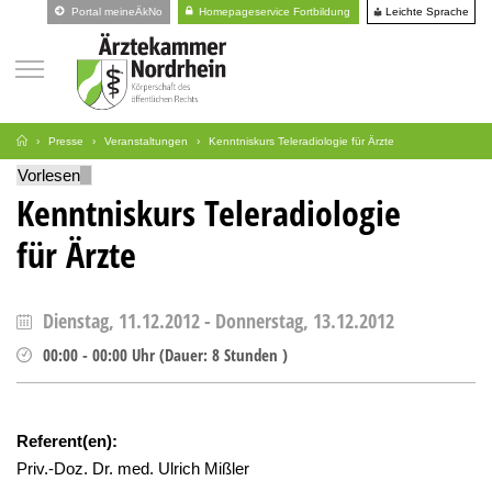
Leichte Sprache
Portal meineÄkNo
Homepageservice Fortbildung
Presse
Veranstaltungen
Kenntniskurs Teleradiologie für Ärzte
Vorlesen
Kenntniskurs Teleradiologie
für Ärzte
Dienstag, 11.12.2012
-
Donnerstag, 13.12.2012
00:00
-
00:00
Uhr
(
Dauer:
8 Stunden )
Referent(en):
Priv.-Doz. Dr. med. Ulrich Mißler