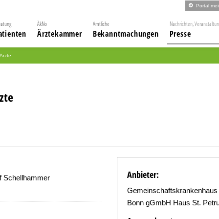
Portal me
ratung
ÄkNo
Amtliche
Nachrichten, Veranstaltu
atienten
Ärztekammer
Bekanntmachungen
Presse
 Ärzte
zte
Anbieter:
lf Schellhammer
Gemeinschaftskrankenhaus
Bonn gGmbH Haus St. Petr