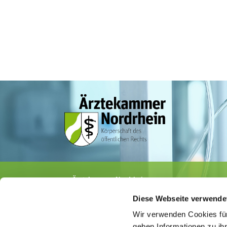
Ärztekammer Nordrhein
Tersteegenstr. 9 · 40474 Düsseldorf
Diese Webseite verwende
Tel.
0211 / 4302-0
· Fax 0211 / 4302 2009
E-Mail:
aerztekammer@aekno.de
Wir verwenden Cookies für
geben Informationen zu ih