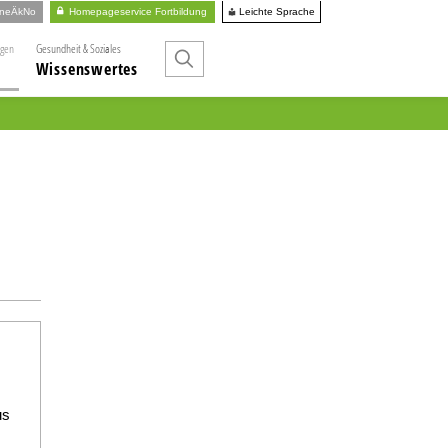
Leichte Sprache
ineÄkNo
Homepageservice Fortbildung
ngen
Gesundheit & Soziales
Wissenswertes
us