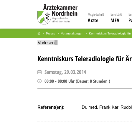
Mitgliedschaft
Berufsbild
Be
Ärzte
MFA
P
Presse
Veranstaltungen
Kenntniskurs Teleradiologie für
Vorlesen
Kenntniskurs Teleradiologie für Är
Samstag, 29.03.2014
00:00
-
00:00
Uhr
(
Dauer:
8 Stunden )
Referent(en):
Dr. med. Frank Karl Rudo