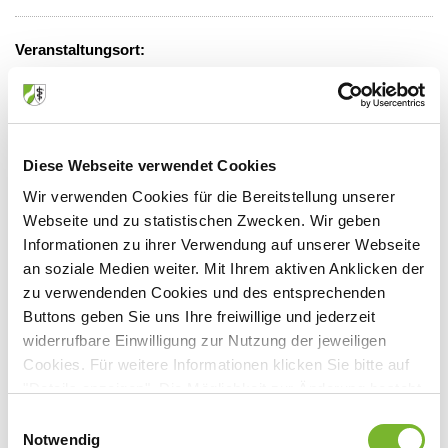
Veranstaltungsort:
St. Josef-Krankenhaus
Asberger Straße 4, 47441 Moers
Diese Webseite verwendet Cookies
Wir verwenden Cookies für die Bereitstellung unserer
Anbieter:
Webseite und zu statistischen Zwecken. Wir geben
Deutsche Gesellschaft f. Schmerztherapie
Informationen zu ihrer Verwendung auf unserer Webseite
an soziale Medien weiter. Mit Ihrem aktiven Anklicken der
Ansprechpartner:
zu verwendenden Cookies und des entsprechenden
Grünstr. 25
Buttons geben Sie uns Ihre freiwillige und jederzeit
47625 Kevelaer
widerrufbare Einwilligung zur Nutzung der jeweiligen
Tel:
02832/9718037
Cookies. Für weitere Informationen klicken Sie bitte auf
Mail:
johanneshorlemann@t-online.de
"Details anzeigen". Die Möglichkeit zur Änderung besteht
auf der Seite "Datenschutzerklärung".
Einwilligungsauswahl
Datenschutzerklärung
|
Impressum
Notwendig