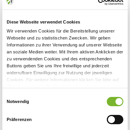
Veranstaltungsort:
Malteser Hilfsdienst e. V. Schule Aachen
Auf der Hüls 201, 52068 Aachen
Diese Webseite verwendet Cookies
Wir verwenden Cookies für die Bereitstellung unserer
Webseite und zu statistischen Zwecken. Wir geben
Informationen zu ihrer Verwendung auf unserer Webseite
Anbieter:
an soziale Medien weiter. Mit Ihrem aktiven Anklicken der
zu verwendenden Cookies und des entsprechenden
Malteser Hilfsdienst e. V. Bildungszentrum Euregio
Buttons geben Sie uns Ihre freiwillige und jederzeit
widerrufbare Einwilligung zur Nutzung der jeweiligen
Cookies. Für weitere Informationen klicken Sie bitte auf
"Details anzeigen". Die Möglichkeit zur Änderung besteht
Zurück zur Übersicht
auf der Seite "Datenschutzerklärung".
Einwilligungsauswahl
Datenschutzerklärung
|
Impressum
Notwendig
Für weitere Informationen wenden Sie sich bitte direkt an den jeweiligen
Präferenzen
Anbieter.