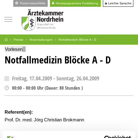
Leichte Sprache
Portal meineÄkNo
Homepageservice Fortbildung
Presse
Veranstaltungen
Notfallmedizin Blöcke A - D
Vorlesen
Notfallmedizin Blöcke A - D
Freitag, 17.04.2009
-
Sonntag, 26.04.2009
00:00
-
00:00
Uhr
(
Dauer:
80 Stunden )
Referent(en):
Prof. Dr. med. Jörg Christian Brokmann