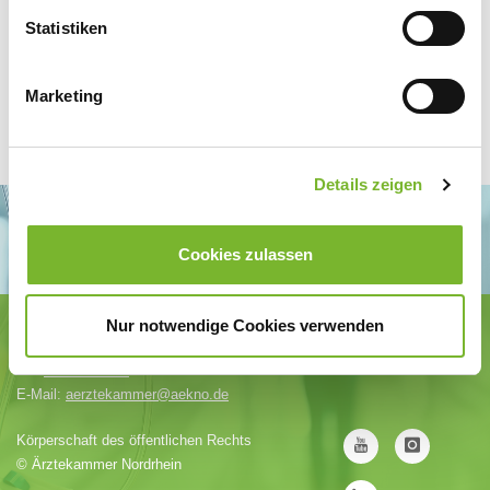
Statistiken
Marketing
Details zeigen
Cookies zulassen
Ärztekammer Nordrhein
Nur notwendige Cookies verwenden
Tersteegenstr. 9 · 40474 Düsseldorf
Tel.
0211 / 4302-0
· Fax 0211 / 4302 2009
E-Mail:
aerztekammer@aekno.de
Körperschaft des öffentlichen Rechts
©
Ärztekammer Nordrhein