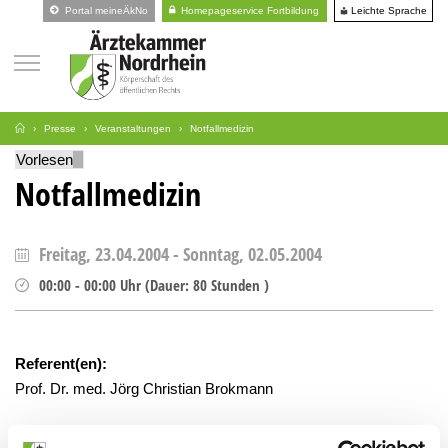
Leichte Sprache
Portal meineÄkNo
Homepageservice Fortbildung
Presse
Veranstaltungen
Notfallmedizin
Vorlesen
Notfallmedizin
Freitag, 23.04.2004
-
Sonntag, 02.05.2004
00:00
-
00:00
Uhr
(
Dauer:
80 Stunden )
Referent(en):
Prof. Dr. med. Jörg Christian Brokmann