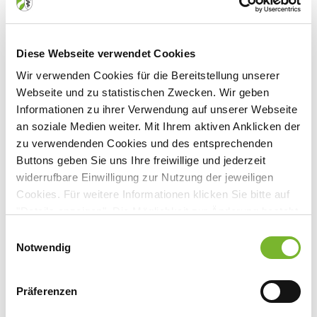
Veranstaltungsort:
Malteser Hilfsdienst e. V. Schule Aachen
Auf der Hüls 201, 52068 Aachen
Diese Webseite verwendet Cookies
Wir verwenden Cookies für die Bereitstellung unserer
Webseite und zu statistischen Zwecken. Wir geben
Informationen zu ihrer Verwendung auf unserer Webseite
Anbieter:
an soziale Medien weiter. Mit Ihrem aktiven Anklicken der
zu verwendenden Cookies und des entsprechenden
Malteser Hilfsdienst e. V. Bildungszentrum Euregio
Buttons geben Sie uns Ihre freiwillige und jederzeit
widerrufbare Einwilligung zur Nutzung der jeweiligen
Cookies. Für weitere Informationen klicken Sie bitte auf
"Details anzeigen". Die Möglichkeit zur Änderung besteht
Zurück zur Übersicht
auf der Seite "Datenschutzerklärung".
Einwilligungsauswahl
Datenschutzerklärung
|
Impressum
Notwendig
Für weitere Informationen wenden Sie sich bitte direkt an den jeweiligen
Präferenzen
Anbieter.